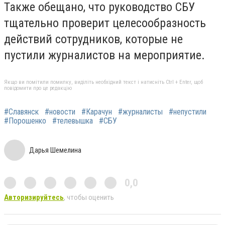
Также обещано, что руководство СБУ
тщательно проверит целесообразность
действий сотрудников, которые не
пустили журналистов на мероприятие.
Якщо ви помітили помилку, виділіть необхідний текст і натисніть Ctrl + Enter, щоб
повідомити про це редакцію
#Славянск
#новости
#Карачун
#журналисты
#непустили
#Порошенко
#телевышка
#СБУ
Дарья Шемелина
0,0
Авторизируйтесь
, чтобы оценить