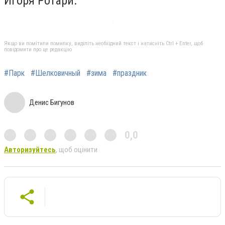
Игоря Ротари.
Якщо ви помітили помилку, виділіть необхідний текст і натисніть Ctrl + Enter, щоб
повідомити про це редакцію
#Парк
#Шелковичный
#зима
#праздник
Денис Бигунов
0,0
Авторизуйтесь
, щоб оцінити