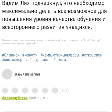
Вадим Лях подчеркнул, что необходимо
максимально делать все возможное для
повышения уровня качества обучения и
всестороннего развития учащихся.
Якщо ви помітили помилку, виділіть необхідний текст і натисніть Ctrl + Enter, щоб
повідомити про це редакцію
#Славянск
#новости
#компьютерныеклассы
#открылись
#компьютер
#оборудование
#школа
Дарья Шемелина
0,0
Авторизуйтесь
, щоб оцінити