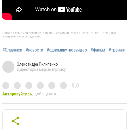
Якщо ви помітили помилку, виділіть необхідний текст і натисніть Ctrl + Enter, щоб
повідомити про це редакцію
#Славянск
#новости
#одноминутноевидео
#фильм
#тренинг
Олександра Пилипенко
Директорка медіанапрямку
0,0
Авторизуйтесь
, щоб оцінити