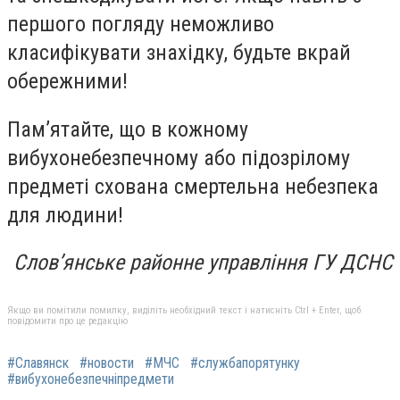
першого погляду неможливо
класифікувати знахідку, будьте вкрай
обережними!
Пам’ятайте, що в кожному
вибухонебезпечному або підозрілому
предметі схована смертельна небезпека
для людини!
Слов’янське районне управління ГУ ДСНС
Якщо ви помітили помилку, виділіть необхідний текст і натисніть Ctrl + Enter, щоб
повідомити про це редакцію
#Славянск
#новости
#МЧС
#службапорятунку
#вибухонебезпечніпредмети