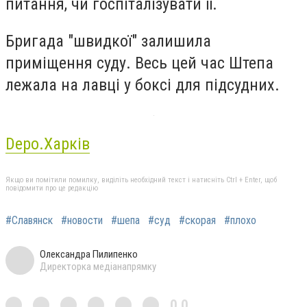
питання, чи госпіталізувати її.
Бригада "швидкої" залишила
приміщення суду. Весь цей час Штепа
лежала на лавці у боксі для підсудних.
Depo.Харків
Якщо ви помітили помилку, виділіть необхідний текст і натисніть Ctrl + Enter, щоб
повідомити про це редакцію
#Славянск
#новости
#шепа
#суд
#скорая
#плохо
Олександра Пилипенко
Директорка медіанапрямку
0,0