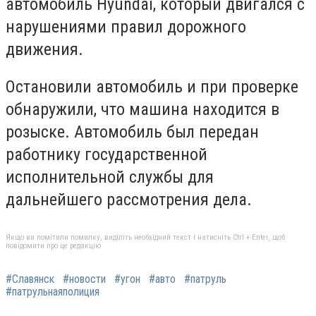
автомобиль Hyundai, который двигался с
нарушениями правил дорожного
движения.
Остановили автомобиль и при проверке
обнаружили, что машина находится в
розыске. Автомобиль был передан
работнику государственной
исполнительной службы для
дальнейшего рассмотрения дела.
Якщо ви помітили помилку, виділіть необхідний текст і натисніть Ctrl + Enter, щоб
повідомити про це редакцію
#Славянск
#новости
#угон
#авто
#патруль
#патрульнаяполиция