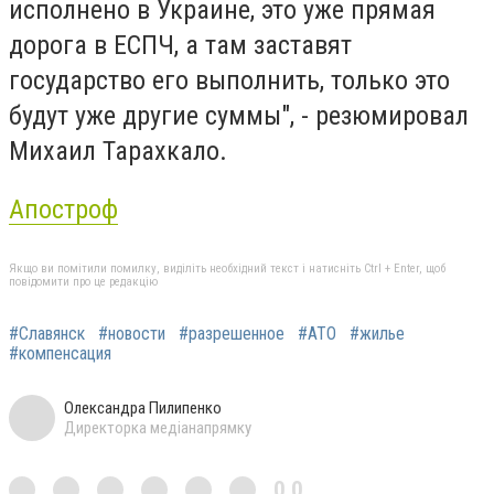
исполнено в Украине, это уже прямая
дорога в ЕСПЧ, а там заставят
государство его выполнить, только это
будут уже другие суммы", - резюмировал
Михаил Тарахкало.
Апостроф
Якщо ви помітили помилку, виділіть необхідний текст і натисніть Ctrl + Enter, щоб
повідомити про це редакцію
#Славянск
#новости
#разрешенное
#АТО
#жилье
#компенсация
Олександра Пилипенко
Директорка медіанапрямку
0,0