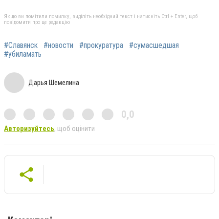
Якщо ви помітили помилку, виділіть необхідний текст і натисніть Ctrl + Enter, щоб
повідомити про це редакцію
#Славянск
#новости
#прокуратура
#сумасшедшая
#убиламать
Дарья Шемелина
0,0
Авторизуйтесь
, щоб оцінити