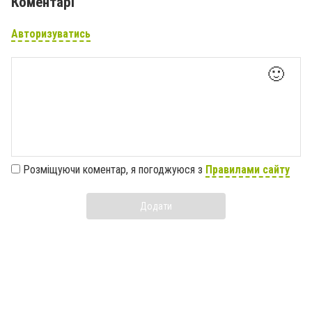
Коментарі
Авторизуватись
🙂
Розміщуючи коментар, я погоджуюся з
Правилами сайту
Додати