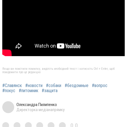
Якщо ви помітили помилку, виділіть необхідний текст і натисніть Ctrl + Enter, щоб
повідомити про це редакцію
#Славянск
#новости
#собаки
#бездомные
#вопрос
#покус
#питомник
#защита
Олександра Пилипенко
Директорка медіанапрямку
0,0