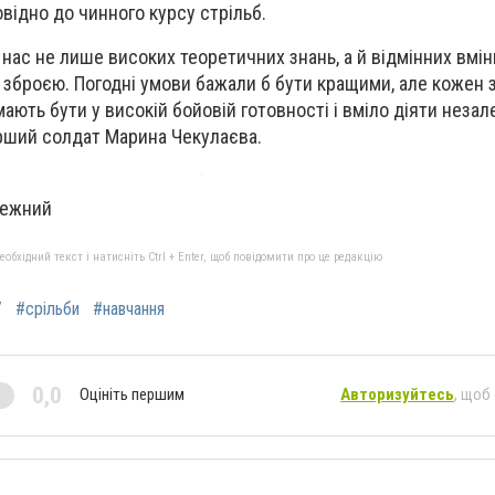
повідно до чинного курсу стрільб.
нас не лише високих теоретичних знань, а й відмінних вмін
зброєю. Погодні умови бажали б бути кращими, але кожен з
мають бути у високій бойовій готовності і вміло діяти незал
арший солдат Марина Чекулаєва.
режний
бхідний текст і натисніть Ctrl + Enter, щоб повідомити про це редакцію
У
#срільби
#навчання
0,0
Оцініть першим
Авторизуйтесь
, щоб