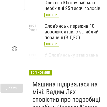
Олексію Юкову набрала
необхідні 25 тисяч голосів
НОВИНИ
Слов'янськ пережив 10
10:27
Вчора
ворожих атак: є загиблий і
поранені (ВІДЕО)
НОВИНИ
🙂
У Слов’янську атаковане
17:40
7 серпня
перехрестя, п'ятеро
поранених
ТОП НОВИНИ
НОВИНИ
Машина підірвалася на
Додати
міні: Вадим Лях
сповістив про подробиці