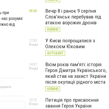
Вечір 8 і ранок 9 серпня
09:30
ь при
Слов’янськ перебував під
 нас розуміє
атакою ворожих дронів
ежно від
НОВИНИ
У Києві попрощалися з
17:33
Вчора
Олексієм Юковим
ФОТОФАКТ
Вісім років пам'яті: історія
14:37
Вчора
Героя Дмитра Українського,
який став на захист України
після окупації рідного міста
 оцінити
НОВИНИ
Петиція про присвоєння
12:12
Вчора
звання Героя України