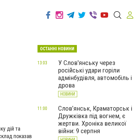
ОСТАННІ НОВИНИ
У Слов'янську через
13:03
російські удари горіли
адмінбудівля, автомобіль і
дрова
НОВИНИ
Слов’янськ, Краматорськ і
11:00
Дружківка під вогнем, є
жертви. Хроніка великої
ку дій та
війни: 9 серпня
склад показав
НОВИНИ