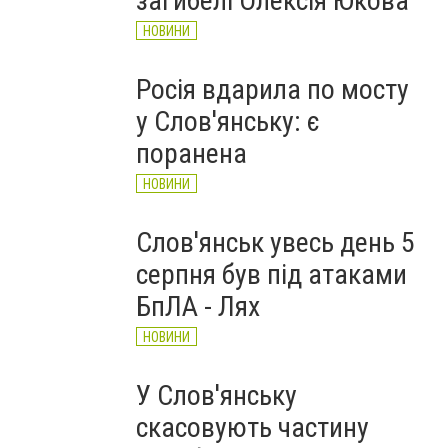
загибелі Олексія Юкова
НОВИНИ
Росія вдарила по мосту
у Слов'янську: є
поранена
НОВИНИ
Слов'янськ увесь день 5
серпня був під атаками
БпЛА - Лях
НОВИНИ
У Слов'янську
скасовують частину