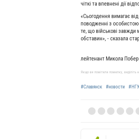
чіткі та впевнені дії від
«Сьогодення вимагає від 
поводженні з особистою 
те, що військові завжди 
обставин», - сказала ст
лейтенант Микола Побе
Якщо ви помітили помилку, виділіть нео
#Славянск
#новости
#НГ