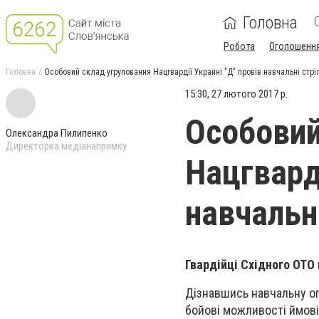
Головна
Робота
Оголошенн
Головна
Особовий склад угруповання Нацгвардії Украині "Д" провів навчальні стрі
15:30, 27 лютого 2017 р.
Особовий
Олександра Пилипенко
Директорка медіанапрямку
Нацгварді
навчальн
Гвардійці Східного ОТО 
Дізнавшись навчальну оп
бойові можливості ймові