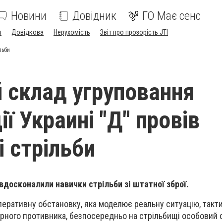
Новини
Довідник
ГО Має сенс
я
Довідкова
Нерухомість
Звіт про прозорість JTI
льби
 склад угруповання
ї Украині "Д" провів
і стрільби
вдосконалили навички стрільби зі штатної зброї.
еративну обстановку, яка моделює реальну ситуацію, такти
рного противника, безпосередньо на стрільбищі особовий 