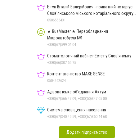
Бігун Віталій Валерійович - приватний нотаріус
Слов'янського міського нотаріального округу
Дон.обл.
0506555431
★ BusMaster ★ Переобладнання
Мікроавтобусів №1
+380(67)599-04-04
Стоматологічний кабінет Естет у Слов'янську
+380(66)307-55-75
Контент агентство MAKE SENSE
0504262624
Адвокатське об'єднання Актум
+380(67)566-47-09, +380(50)347-05-80
Система сповіщення населення
+380(67)340-49-59, +380(67)350-44-68
Додати підприємство