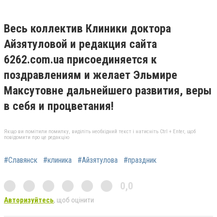
Весь коллектив Клиники доктора
Айзятуловой и редакция сайта
6262.com.ua присоединяется к
поздравлениям и желает Эльмире
Максутовне дальнейшего развития, веры
в себя и процветания!
Якщо ви помітили помилку, виділіть необхідний текст і натисніть Ctrl + Enter, щоб
повідомити про це редакцію
#Славянск
#клиника
#Айзятулова
#праздник
0,0
Авторизуйтесь
, щоб оцінити