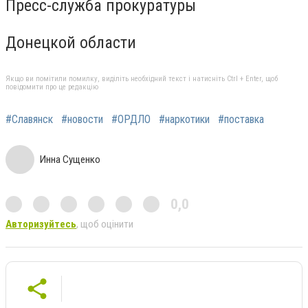
Пресс-служба прокуратуры
Донецкой области
Якщо ви помітили помилку, виділіть необхідний текст і натисніть Ctrl + Enter, щоб
повідомити про це редакцію
#Славянск
#новости
#ОРДЛО
#наркотики
#поставка
Инна Сущенко
0,0
Авторизуйтесь
, щоб оцінити