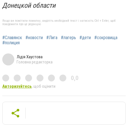
Донецкой области
Якщо ви помітили помилку, виділіть необхідний текст і натисніть Ctrl + Enter, щоб
повідомити про це редакцію
#Славянск
#новости
#Лига
#лагерь
#дети
#сокровища
#полиция
Лідія Хаустова
Головна редакторка
0,0
Авторизуйтесь
, щоб оцінити