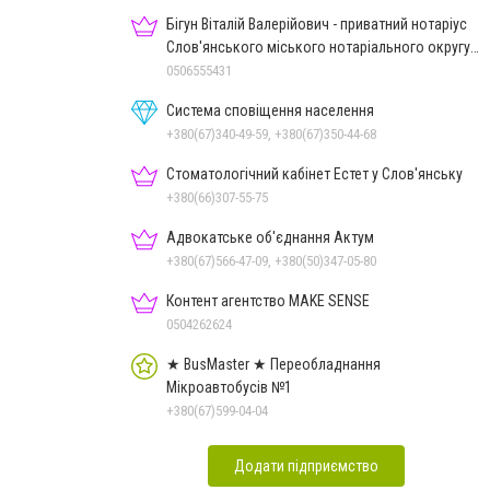
Бігун Віталій Валерійович - приватний нотаріус
Слов'янського міського нотаріального округу
Дон.обл.
0506555431
Система сповіщення населення
+380(67)340-49-59, +380(67)350-44-68
Стоматологічний кабінет Естет у Слов'янську
+380(66)307-55-75
Адвокатське об'єднання Актум
+380(67)566-47-09, +380(50)347-05-80
Контент агентство MAKE SENSE
0504262624
★ BusMaster ★ Переобладнання
Мікроавтобусів №1
+380(67)599-04-04
Додати підприємство