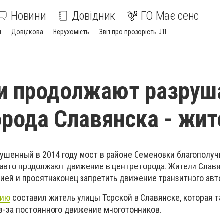
Новини
Довідник
ГО Має сенс
я
Довідкова
Нерухомість
Звіт про прозорість JTI
и продолжают разруш
орода Славянска - жит
рушенный в 2014 году мост в районе Семеновки благополуч
 авто продолжают движение в центре города. Жители Слав
ией и просятнаконец запретить движение транзитного авт
цию
составил житель улицы Торской в Славянске, которая 
з-за постоянного движение многотонников.