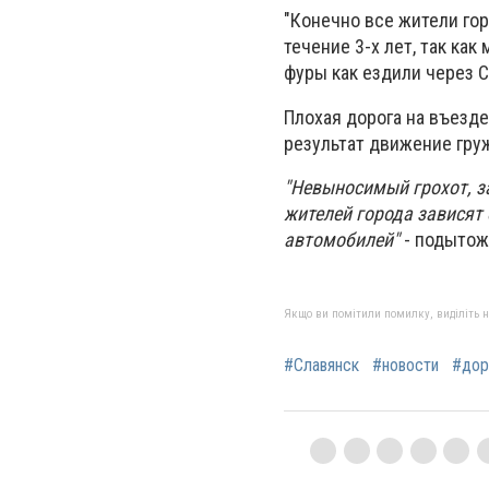
"Конечно все жители го
течение 3-х лет, так как
фуры как ездили через С
Плохая дорога на въезде
результат движение гру
"Невыносимый грохот, з
жителей города зависят
автомобилей"
- подытож
Якщо ви помітили помилку, виділіть нео
#Славянск
#новости
#дор