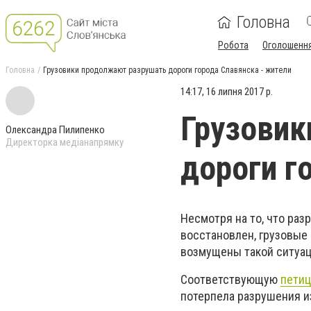
Головна
Робота
Оголошенн
Головна
Грузовики продолжают разрушать дороги города Славянска - жители
14:17, 16 липня 2017 р.
Грузовик
Олександра Пилипенко
Директорка медіанапрямку
дороги г
Несмотря на то, что раз
восстановлен, грузовые
возмущены такой ситуац
Соответствующую
пети
потерпела разрушения и