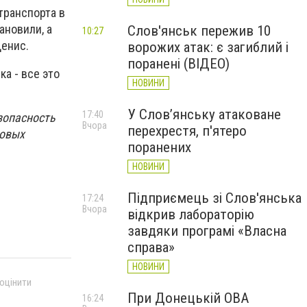
транспорта в
ановили, а
Слов'янськ пережив 10
10:27
Денис.
ворожих атак: є загиблий і
поранені (ВІДЕО)
ка - все это
НОВИНИ
У Слов’янську атаковане
17:40
зопасность
Вчора
перехрестя, п'ятеро
зовых
поранених
НОВИНИ
Підприємець зі Слов'янська
17:24
Вчора
відкрив лабораторію
завдяки програмі «Власна
справа»
НОВИНИ
 оцінити
При Донецькій ОВА
16:24