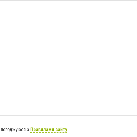
я погоджуюся з
Правилами сайту