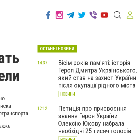
ОСТАННІ НОВИНИ
ать
Вісім років пам'яті: історія
14:37
Героя Дмитра Українського,
ели
який став на захист України
після окупації рідного міста
НОВИНИ
но
янска
Петиція про присвоєння
12:12
отранспорта.
звання Героя України
Олексію Юкову набрала
также
необхідні 25 тисяч голосів
НОВИНИ