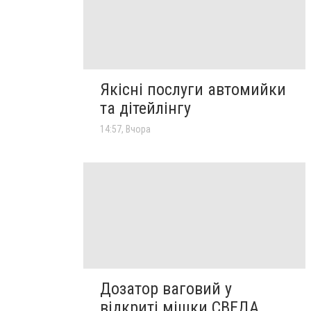
Якісні послуги автомийки
та дітейлінгу
14:57, Вчора
Дозатор ваговий у
відкриті мішки СВЕДА