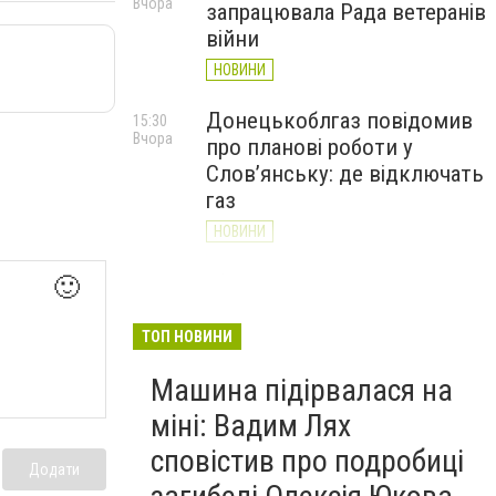
Вчора
запрацювала Рада ветеранів
війни
НОВИНИ
Донецькоблгаз повідомив
15:30
Вчора
про планові роботи у
Слов’янську: де відключать
газ
НОВИНИ
«Армія відновлення» на
🙂
14:55
Вчора
Донеччині: тисячі людей
долучилися до відбудови
ТОП НОВИНИ
громад
Машина підірвалася на
НОВИНИ
міні: Вадим Лях
сповістив про подробиці
Додати