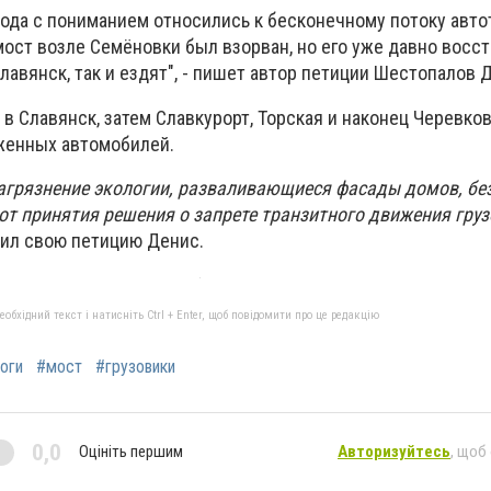
рода с пониманием относились к бесконечному потоку авто
 мост возле Семёновки был взорван, но его уже давно восст
лавянск, так и ездят", - пишет автор петиции Шестопалов 
 в Славянск, затем Славкурорт, Торская и наконец Черевков
женных автомобилей.
агрязнение экологии, разваливающиеся фасады домов, бе
 от принятия решения о запрете транзитного движения гру
ил свою петицию Денис.
бхідний текст і натисніть Ctrl + Enter, щоб повідомити про це редакцію
оги
#мост
#грузовики
0,0
Оцініть першим
Авторизуйтесь
, щоб