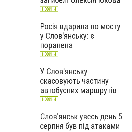
загибелі Олексія Юкова
НОВИНИ
Росія вдарила по мосту
у Слов'янську: є
поранена
НОВИНИ
У Слов'янську
скасовують частину
автобусних маршрутів
НОВИНИ
Слов'янськ увесь день 5
серпня був під атаками