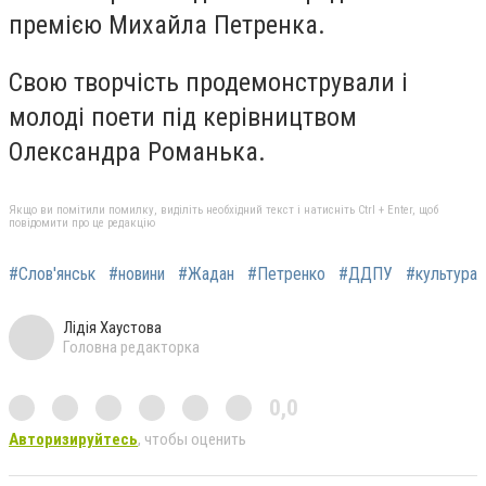
премією Михайла Петренка.
Свою творчість продемонстрували і
молоді поети під керівництвом
Олександра Романька.
Якщо ви помітили помилку, виділіть необхідний текст і натисніть Ctrl + Enter, щоб
повідомити про це редакцію
#Слов'янськ
#новини
#Жадан
#Петренко
#ДДПУ
#культура
Лідія Хаустова
Головна редакторка
0,0
Авторизируйтесь
, чтобы оценить