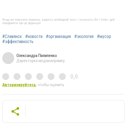
Якщо ви помітили помилку, виділіть необхідний текст і натисніть Ctrl + Enter, щоб
повідомити про це редакцію
#Славянск
#новости
#организация
#экология
#мусор
#эффективность
Олександра Пилипенко
Директорка медіанапрямку
0,0
Авторизируйтесь
, чтобы оценить