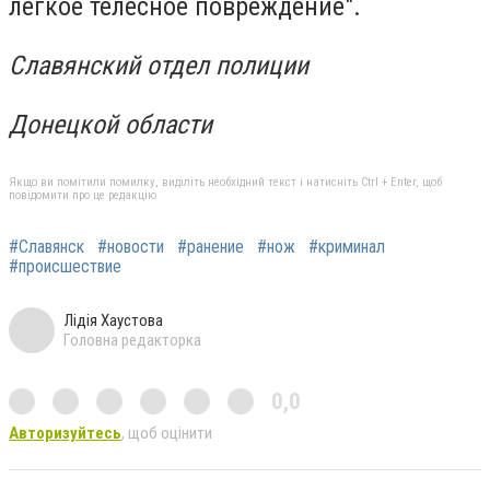
лёгкое телесное повреждение".
Славянский отдел полиции
Донецкой области
Якщо ви помітили помилку, виділіть необхідний текст і натисніть Ctrl + Enter, щоб
повідомити про це редакцію
#Славянск
#новости
#ранение
#нож
#криминал
#происшествие
Лідія Хаустова
Головна редакторка
0,0
Авторизуйтесь
, щоб оцінити