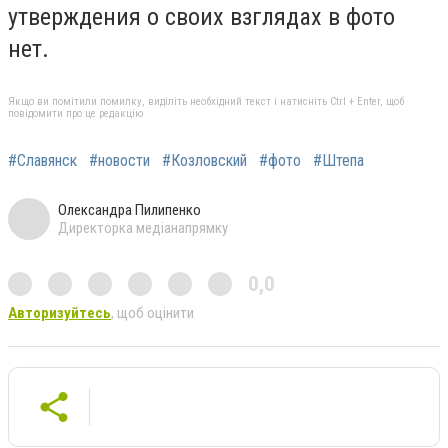
утверждения о своих взглядах в фото
нет.
Якщо ви помітили помилку, виділіть необхідний текст і натисніть Ctrl + Enter, щоб
повідомити про це редакцію
#Славянск
#новости
#Козловский
#фото
#Штепа
Олександра Пилипенко
Директорка медіанапрямку
0,0
Авторизуйтесь
, щоб оцінити