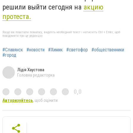
решили выйти сегодня на
акцию
протеста.
Якщо ви помітили помилку, виділіть необхідний текст і натисніть Ctrl + Enter, щоб
повідомити про це редакцію
#Славянск
#новости
#Химик
#светофор
#общественники
#город
Лідія Хаустова
Головна редакторка
0,0
Авторизуйтесь
, щоб оцінити