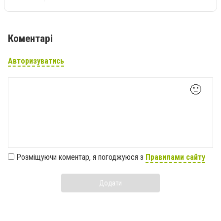
Коментарі
Авторизуватись
🙂
Розміщуючи коментар, я погоджуюся з
Правилами сайту
Додати