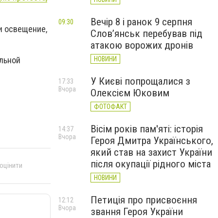
Вечір 8 і ранок 9 серпня
09:30
и освещение,
Слов’янськ перебував під
атакою ворожих дронів
льной
НОВИНИ
У Києві попрощалися з
17:33
Вчора
Олексієм Юковим
ФОТОФАКТ
Вісім років пам'яті: історія
14:37
Вчора
Героя Дмитра Українського,
який став на захист України
після окупації рідного міста
 оцінити
НОВИНИ
Петиція про присвоєння
12:12
Вчора
звання Героя України