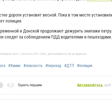
тке дороги установят весной. Пока в том месте установил
ет полиция.
временной и Донской продолжают дежурить экипажи патру
ли следят за соблюдением ПДД водителями и пешеходами.
бхідний текст і натисніть Ctrl + Enter, щоб повідомити про це редакцію
ога
#Химик
#опасность
#переход
#ДТП
#полиция
0,0
Оцініть першим
Авторизуйтесь
, щоб