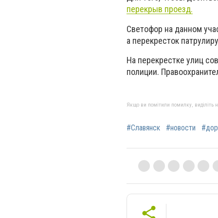
перекрыв проезд.
Светофор на данном учас
а перекресток патрулиру
На перекрестке улиц со
полиции. Правоохраните
Якщо ви помітили помилку, виділіть нео
#Славянск
#новости
#дор