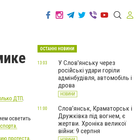
ОСТАННІ НОВИНИ
мике
У Слов'янську через
13:03
російські удари горіли
адмінбудівля, автомобіль і
дрова
НОВИНИ
олько ДТП
.
Слов’янськ, Краматорськ і
11:00
Дружківка під вогнем, є
ием осветить
жертви. Хроніка великої
спорта.
війни: 9 серпня
ию протеста,
НОВИНИ