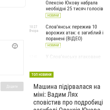
Олексію Юкову набрала
необхідні 25 тисяч голосів
НОВИНИ
Слов'янськ пережив 10
10:27
Вчора
ворожих атак: є загиблий і
поранені (ВІДЕО)
🙂
НОВИНИ
У Слов’янську атаковане
17:40
7 серпня
перехрестя, п'ятеро
поранених
ТОП НОВИНИ
НОВИНИ
Машина підірвалася на
Додати
міні: Вадим Лях
сповістив про подробиці