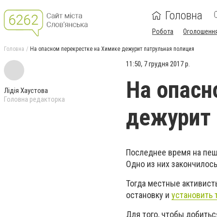
Головна
Робота
Оголошенн
Головна
На опасном перекрестке на Химике дежурит патрульная полиция
11:50, 7 грудня 2017 р.
На опасн
Лідія Хаустова
Головна редакторка
дежурит 
Последнее время на пе
Одно из них закончилось
Тогда местные активист
остановку и
установить 
Для того, чтобы добить