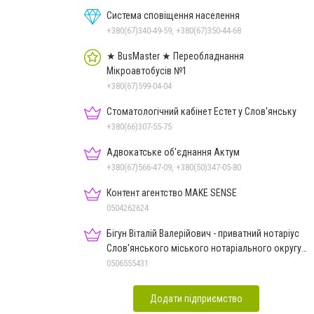
Система сповіщення населення
+380(67)340-49-59, +380(67)350-44-68
★ BusMaster ★ Переобладнання
Мікроавтобусів №1
+380(67)599-04-04
Стоматологічний кабінет Естет у Слов'янську
+380(66)307-55-75
Адвокатське об'єднання Актум
+380(67)566-47-09, +380(50)347-05-80
Контент агентство MAKE SENSE
0504262624
Бігун Віталій Валерійович - приватний нотаріус
Слов'янського міського нотаріального округу
Дон.обл.
0506555431
Додати підприємство