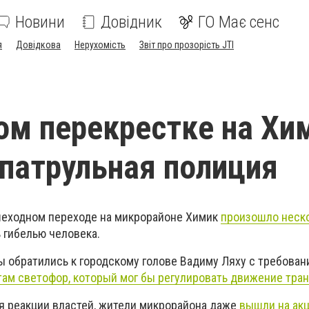
Новини
Довідник
ГО Має сенс
я
Довідкова
Нерухомість
Звіт про прозорість JTI
ом перекрестке на Хи
патрульная полиция
шеходном переходе на микрорайоне Химик
произошло неск
 гибелью человека.
ы обратились к городскому голове Вадиму Ляху с требован
там светофор, который мог бы регулировать движение тран
ся реакции властей, жители микрорайона даже
вышли на акц