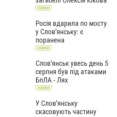
загибелі Олексія Юкова
НОВИНИ
Росія вдарила по мосту
у Слов'янську: є
поранена
НОВИНИ
Слов'янськ увесь день 5
серпня був під атаками
БпЛА - Лях
НОВИНИ
У Слов'янську
скасовують частину