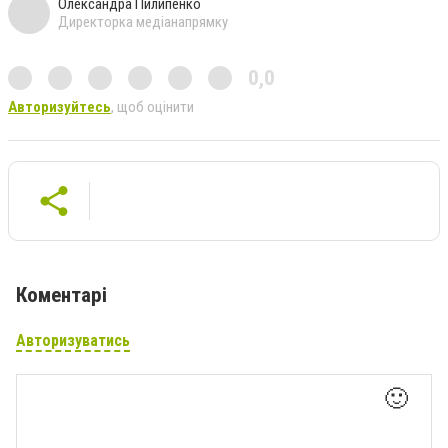
Олександра Пилипенко
Директорка медіанапрямку
0,0
Авторизуйтесь
, щоб оцінити
Коментарі
Авторизуватись
🙂