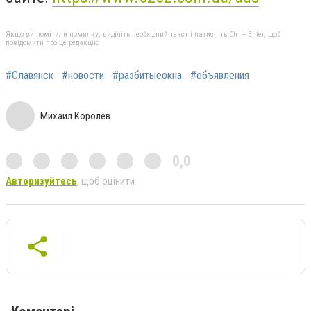
Якщо ви помітили помилку, виділіть необхідний текст і натисніть Ctrl + Enter, щоб
повідомити про це редакцію
#Славянск
#новости
#разбитыеокна
#объявления
Михаил Королёв
0,0
Авторизуйтесь
, щоб оцінити