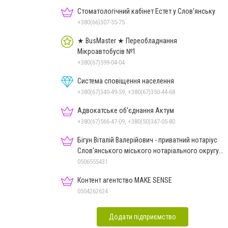
Стоматологічний кабінет Естет у Слов'янську
+380(66)307-55-75
★ BusMaster ★ Переобладнання
Мікроавтобусів №1
+380(67)599-04-04
Система сповіщення населення
+380(67)340-49-59, +380(67)350-44-68
Адвокатське об'єднання Актум
+380(67)566-47-09, +380(50)347-05-80
Бігун Віталій Валерійович - приватний нотаріус
Слов'янського міського нотаріального округу
Дон.обл.
0506555431
Контент агентство MAKE SENSE
0504262624
Додати підприємство