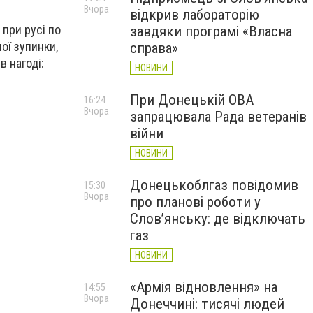
Вчора
відкрив лабораторію
 при русі по
завдяки програмі «Власна
ої зупинки,
справа»
в нагоді:
НОВИНИ
При Донецькій ОВА
16:24
Вчора
запрацювала Рада ветеранів
війни
НОВИНИ
Донецькоблгаз повідомив
15:30
Вчора
про планові роботи у
Слов’янську: де відключать
газ
НОВИНИ
«Армія відновлення» на
14:55
Вчора
Донеччині: тисячі людей