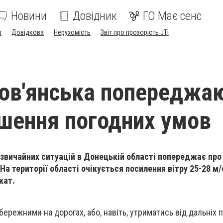
Новини
Довідник
ГО Має сенс
я
Довідкова
Нерухомість
Звіт про прозорість JTI
лов'янська попереджа
ршення погодних умов
вичайних ситуацій в Донецькій області попереджає про
 На території області очікується посилення вітру 25-28 м/
кат.
бережними на дорогах, або, навіть, утриматись від дальніх