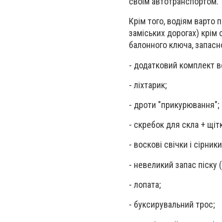
своїм автотранспортом.
Крім того, водіям варто 
заміських дорогах) крім 
балонного ключа, запасно
- додатковий комплект в
- ліхтарик;
- дроти "прикурювання";
- скребок для скла + щітк
- воскові свічки і сірники
- невеликий запас піску 
- лопата;
- буксирувальний трос;