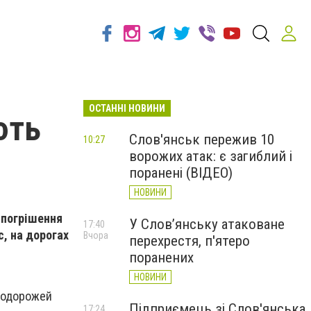
ОСТАННІ НОВИНИ
ють
Слов'янськ пережив 10
10:27
ворожих атак: є загиблий і
поранені (ВІДЕО)
НОВИНИ
 погрішення
У Слов’янську атаковане
17:40
с, на дорогах
Вчора
перехрестя, п'ятеро
поранених
НОВИНИ
 подорожей
Підприємець зі Слов'янська
17:24