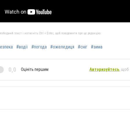
бхідний текст і натисніть Ctrl + Enter, щоб повідомити про це редакцію
езпека
#водії
#погода
#ожеледиця
#сніг
#зима
0,0
Оцініть першим
Авторизуйтесь
, щоб