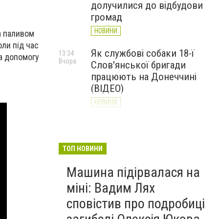
долучилися до відбудови
громад
НОВИНИ
а паливом
ли під час
Як службові собаки 18-ї
13:34
на допомогу
Вчора
Слов'янської бригади
працюють на Донеччині
(ВІДЕО)
НОВИНИ
Генштаб ЗСУ повідомив про
12:00
Вчора
ситуацію на Слов’янському
та найближчих напрямках
ТОП НОВИНИ
НОВИНИ
Машина підірвалася на
міні: Вадим Лях
сповістив про подробиці