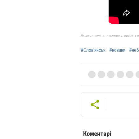
Якщо ви помітили помилку, виділіть нео
#Слов'янськ
#новини
#неб
Коментарі