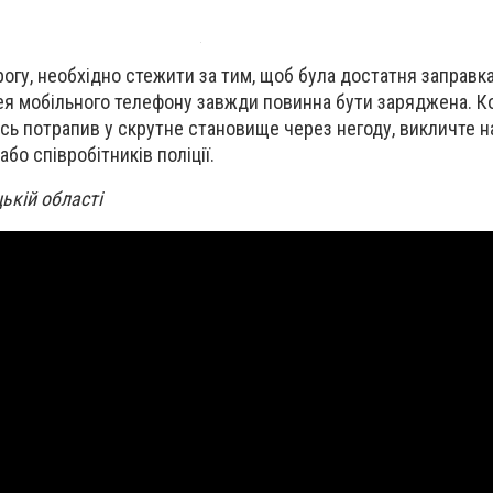
огу, необхідно стежити за тим, щоб була достатня заправк
ея мобільного телефону завжди повинна бути заряджена. Ко
ось потрапив у скрутне становище через негоду, викличте 
бо співробітників поліції.
ькій області