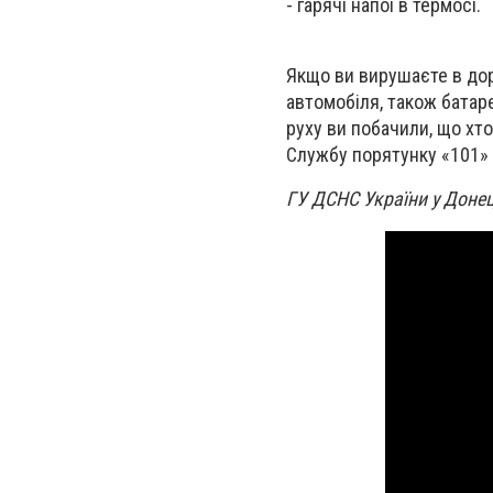
- гарячі напої в термосі.
Якщо ви вирушаєте в дор
автомобіля, також батар
руху ви побачили, що хт
Службу порятунку «101» а
ГУ ДСНС України у Донец