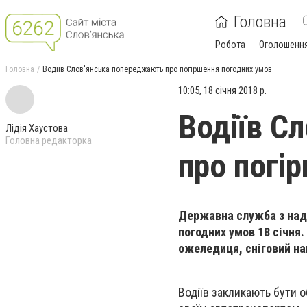
Головна
Робота
Оголошенн
Головна
Водіїв Слов'янська попереджають про погіршення погодних умов
10:05, 18 січня 2018 р.
Водіїв С
Лідія Хаустова
Головна редакторка
про погі
Державна служба з надз
погодних умов 18 січня.
ожеледиця, сніговий на
Водіїв закликають бути о