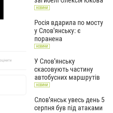
загибелі Олексія Юкова
НОВИНИ
Росія вдарила по мосту
у Слов'янську: є
поранена
НОВИНИ
У Слов'янську
 оцінити
скасовують частину
автобусних маршрутів
НОВИНИ
Слов'янськ увесь день 5
серпня був під атаками