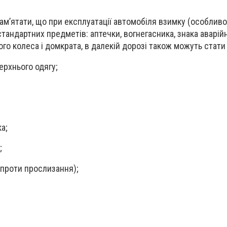
пам’ятати, що при експлуатації автомобіля взимку (особливо
стандартних предметів: аптечки, вогнегасника, знака аварійн
го колеса і домкрата, в далекій дорозі також можуть стати 
ерхнього одягу;
а;
;
(проти прослизання);