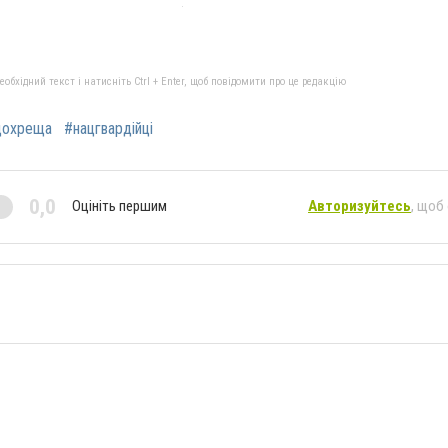
бхідний текст і натисніть Ctrl + Enter, щоб повідомити про це редакцію
дохреща
#нацгвардійці
0,0
Оцініть першим
Авторизуйтесь
, щоб