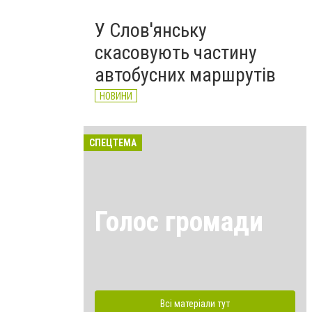
У Слов'янську
скасовують частину
автобусних маршрутів
НОВИНИ
СПЕЦТЕМА
Голос громади
Всі матеріали тут