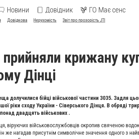
Новини
Довідник
ГО Має сенс
я
Довідкова
Нерухомість
Звіт про прозорість JTI
і прийняли крижану куп
ому Дінці
ща долучилися бійці військової частини 3035. Задля цьо
шої ріки сходу України - Сіверського Дінця. В обряді три
ь понад двадцять
військових
.
інця, віруючих військовослужбовців окропив свяченою водо
 Він же нагадав присутнім символічне значення одного з на