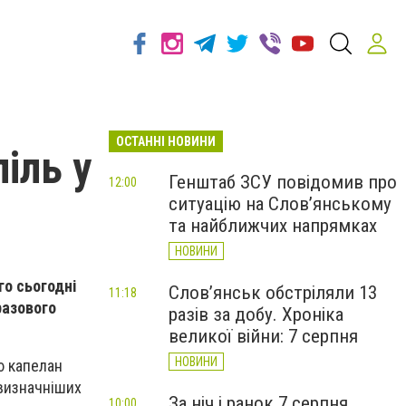
ОСТАННІ НОВИНИ
іль у
Генштаб ЗСУ повідомив про
12:00
ситуацію на Слов’янському
та найближчих напрямках
НОВИНИ
го сьогодні
Слов’янськ обстріляли 13
11:18
разового
разів за добу. Хроніка
великої війни: 7 серпня
НОВИНИ
ю капелан
йвизначніших
За ніч і ранок 7 серпня
10:00