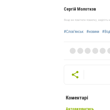
Сергій Молотков
Якщо ви помітили помилку, виділіть нео
#Слов'янськ
#новини
#Во
Коментарі
Авторизуватись