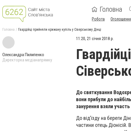
Головна
Робота
Оголошенн
Головна
Гвардійці прийняли крижану купіль у Сіверському Дінці
11:20, 21 січня 2018 р.
Гвардійц
Олександра Пилипенко
Директорка медіанапрямку
Сіверськ
До святкування Водохре
вони прибули до найбіль
занурення взяли участ
До від’їзду на береги Д
частини отець Діонісій.