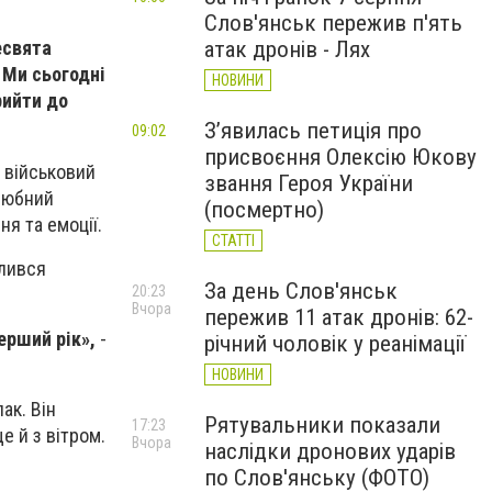
Слов'янськ пережив п'ять
атак дронів - Лях
есвята
. Ми сьогодні
НОВИНИ
рийти до
.
З’явилась петиція про
09:02
присвоєння Олексію Юкову
й військовий
звання Героя України
олюбний
(посмертно)
ня та емоції.
СТАТТІ
ілився
За день Слов'янськ
20:23
Вчора
пережив 11 атак дронів: 62-
ерший рік»,
-
річний чоловік у реанімації
НОВИНИ
ак. Він
Рятувальники показали
17:23
е й з вітром.
Вчора
наслідки дронових ударів
по Слов'янську (ФОТО)