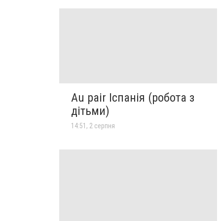
Au pair Іспанія (робота з
дітьми)
14:51, 2 серпня