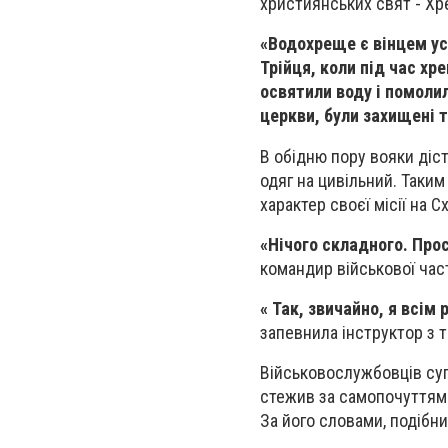
християнських свят - Хр
«Водохреще є вінцем усі
Трійця, коли під час хр
освятили воду і помоли
церкви, були захищені
В обідню пору вояки діс
одяг на цивільний. Таки
характер своєї місії на С
«Нічого складного. Про
командир військової час
«
Так, звичайно, я
всім 
запевнила інструктор з 
Військовослужбовців су
стежив за самопочуттям 
За його словами, подібн