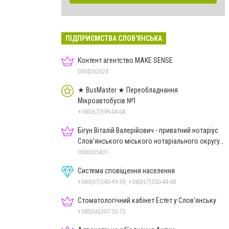
ПІДПРИЄМСТВА СЛОВ'ЯНСЬКА
Контент агентство MAKE SENSE
0504262624
★ BusMaster ★ Переобладнання
Мікроавтобусів №1
+380(67)599-04-04
Бігун Віталій Валерійович - приватний нотаріус
Слов'янського міського нотаріального округу
Дон.обл.
0506555431
Система сповіщення населення
+380(67)340-49-59, +380(67)350-44-68
Стоматологічний кабінет Естет у Слов'янську
+380(66)307-55-75