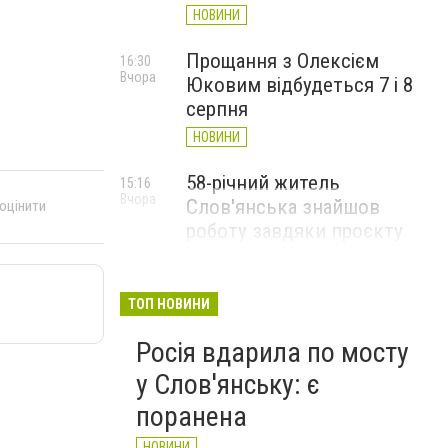
НОВИНИ
Прощання з Олексієм
16:30
Вчора
Юковим відбудеться 7 і 8
серпня
НОВИНИ
58-річний житель
15:16
Вчора
Слов'янська знайшов
 оцінити
роботу завдяки проєкту
«Досвід має значення»
НОВИНИ
ТОП НОВИНИ
Росія вдарила по мосту
у Слов'янську: є
поранена
НОВИНИ