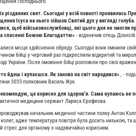
ещення Господнього.
х різдвяних свят. Сьогодні у всій повноті проявилась Пр
ещення Ісуса на нього зійшов Святий дух у вигляді голуба
лися, щоб військовослужбовці, які цього дня не змогли п
 та спасенні Божою Благодаттю»
- відзначив отець Діонісій
талися місця здійснення обряду. Сьогодні вони змінили сві
м чином бійці у черговий раз підкреслили відкритий та мир
ході України. Після омовіння бійці розповіли про свої вражен
сто йдеш і купаєшся. Як заново на світ народився»
, - под
тини 3035 полковник Василь Жук.
рекомендую, це корисно для здоров’я. Сама купаюсь не п
тактичної медицини сержант Лариса Єрофеєва.
проводжував начальник медичної частини полку Антон Колп
колег, адже температура повітря була досить низькою, та щ
ий стрес для організму є надзвичайно корисним.