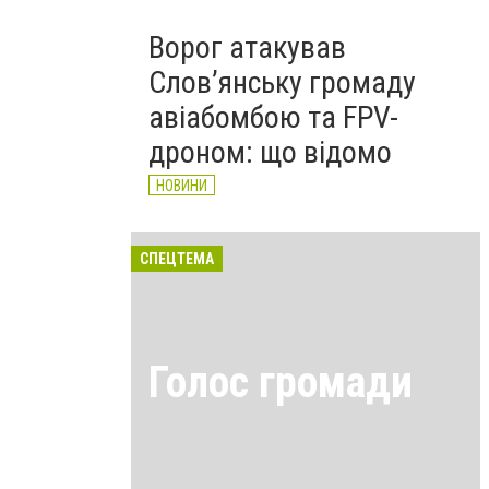
Ворог атакував
Слов’янську громаду
авіабомбою та FPV-
дроном: що відомо
НОВИНИ
СПЕЦТЕМА
Голос громади