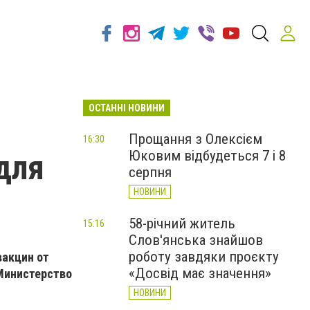
ОСТАННІ НОВИНИ
Прощання з Олексієм
16:30
Юковим відбудеться 7 і 8
для
серпня
НОВИНИ
58-річний житель
15:16
Слов'янська знайшов
роботу завдяки проєкту
вакцин от
«Досвід має значення»
 Министерство
НОВИНИ