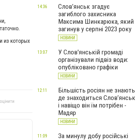
Слов’янськ згадує
14:36
загиблого захисника
чи,
Максима Шинкарюка, який
таточно.
загинув у серпні 2023 року
НОВИНИ
и из которых
У Слов'янській громаді
13:07
організували підвіз води:
опубліковано графіки
НОВИНИ
Більшість росіян не знають
12:11
де знаходиться Слов’янськ
 оцінити
і навіщо він їм потрібен -
Мадяр
НОВИНИ
За минулу добу російські
11:09