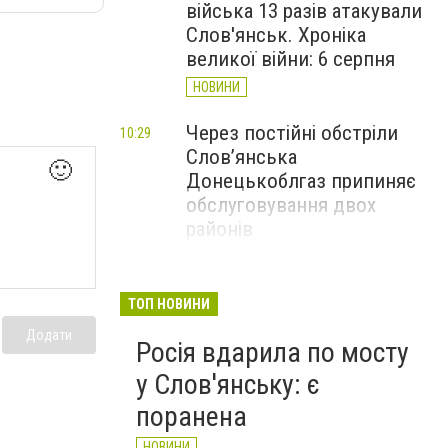
війська 13 разів атакували
Слов'янськ. Хроніка
великої війни: 6 серпня
НОВИНИ
Через постійні обстріли
10:29
Слов’янська
🙂
Донецькоблгаз припиняє
обслуговування двох
районів
НОВИНИ
6 серпня у Слов'янську
09:47
ТОП НОВИНИ
закривають рух по мосту
Додати
Росія вдарила по мосту
через річку Казенний
Торець
у Слов'янську: є
НОВИНИ
поранена
НОВИНИ