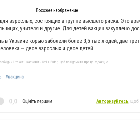
Похожее изображение
ля взрослых, состоящих в группе высшего риска. Это вра
ьницах, учителя и другие. Для детей вакцин закуплено дос
ь в Украине корью заболели более 3,5 тыс людей, две трет
еловека — двое взрослых и двое детей.
бхідний текст і натисніть Ctrl + Enter, щоб повідомити про це редакцію
ь
#вакцина
0,0
Оцініть першим
Авторизуйтесь
, щоб