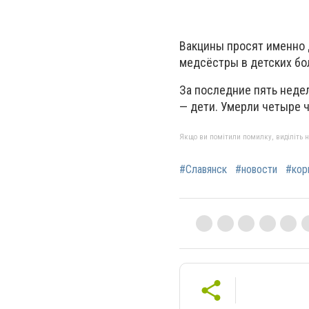
Вакцины просят именно д
медсёстры в детских бол
За последние пять недел
— дети. Умерли четыре ч
Якщо ви помітили помилку, виділіть нео
#Славянск
#новости
#кор