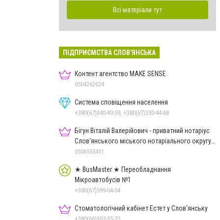
Всі матеріали тут
ПІДПРИЄМСТВА СЛОВ'ЯНСЬКА
Контент агентство MAKE SENSE
0504262624
Система сповіщення населення
+380(67)340-49-59, +380(67)350-44-68
Бігун Віталій Валерійович - приватний нотаріус
Слов'янського міського нотаріального округу
Дон.обл.
0506555431
★ BusMaster ★ Переобладнання
Мікроавтобусів №1
+380(67)599-04-04
Стоматологічний кабінет Естет у Слов'янську
+380(66)307-55-75