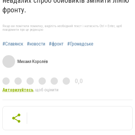
невдалих спроб бойовиків змінити лінію
фронту.
Якщо ви помітили помилку, виділіть необхідний текст і натисніть Ctrl + Enter, щоб
повідомити про це редакцію
#Славянск
#новости
#фронт
#Громадське
Михаил Королёв
0,0
Авторизуйтесь
, щоб оцінити