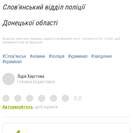
Слов'янський відділ поліції
Донецької області
Якщо ви помітили помилку, виділіть необхідний текст і натисніть Ctrl + Enter, щоб
повідомити про це редакцію
#Слов'янськ
#новини
#поліція
#кримінал
#зведення
#кримінал
Лідія Хаустова
Головна редакторка
0,0
Авторизуйтесь
, щоб оцінити