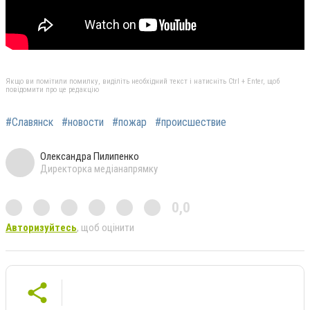
Якщо ви помітили помилку, виділіть необхідний текст і натисніть Ctrl + Enter, щоб
повідомити про це редакцію
#Славянск
#новости
#пожар
#происшествие
Олександра Пилипенко
Директорка медіанапрямку
0,0
Авторизуйтесь
, щоб оцінити