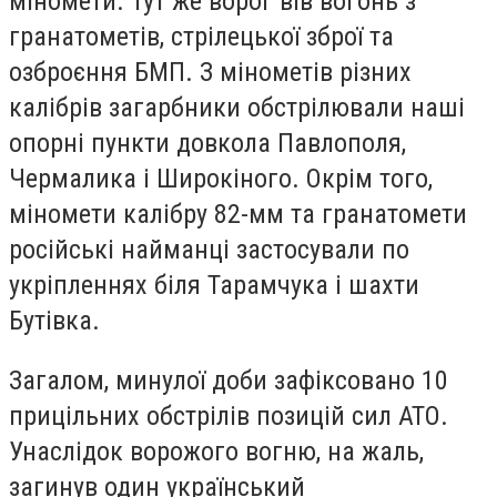
міномети. Тут же ворог вів вогонь з
гранатометів, стрілецької зброї та
озброєння БМП. З мінометів різних
калібрів загарбники обстрілювали наші
опорні пункти довкола Павлополя,
Чермалика і Широкіного. Окрім того,
міномети калібру 82-мм та гранатомети
російські найманці застосували по
укріпленнях біля Тарамчука і шахти
Бутівка.
Загалом, минулої доби зафіксовано 10
прицільних обстрілів позицій сил АТО.
Унаслідок ворожого вогню, на жаль,
загинув один український