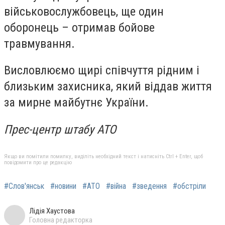
військовослужбовець, ще один
оборонець – отримав бойове
травмування.
Висловлюємо щирі співчуття рідним і
близьким захисника, який віддав життя
за мирне майбутнє України.
Прес-центр штабу АТО
Якщо ви помітили помилку, виділіть необхідний текст і натисніть Ctrl + Enter, щоб
повідомити про це редакцію
#Слов'янськ
#новини
#АТО
#війна
#зведення
#обстріли
Лідія Хаустова
Головна редакторка