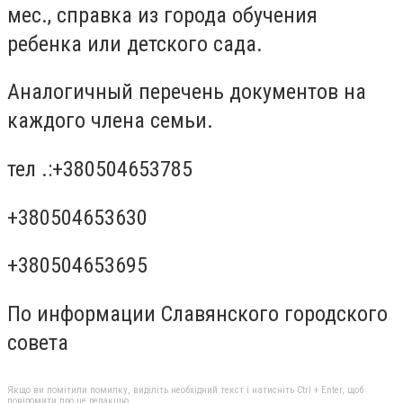
мес., справка из города обучения
ребенка или детского сада.
Аналогичный перечень документов на
каждого члена семьи.
тел .:+380504653785
+380504653630
+380504653695
По информации Славянского городского
совета
Якщо ви помітили помилку, виділіть необхідний текст і натисніть Ctrl + Enter, щоб
повідомити про це редакцію