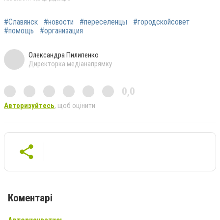
#Славянск
#новости
#переселенцы
#городскойсовет
#помощь
#организация
Олександра Пилипенко
Директорка медіанапрямку
0,0
Авторизуйтесь
, щоб оцінити
Коментарі