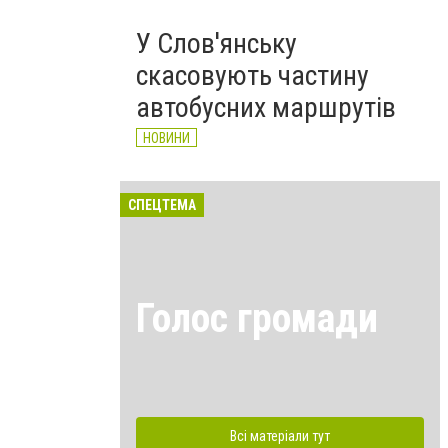
У Слов'янську
скасовують частину
автобусних маршрутів
НОВИНИ
СПЕЦТЕМА
Голос громади
Всі матеріали тут