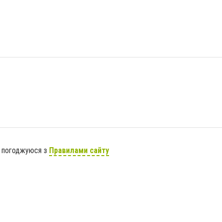
я погоджуюся з
Правилами сайту