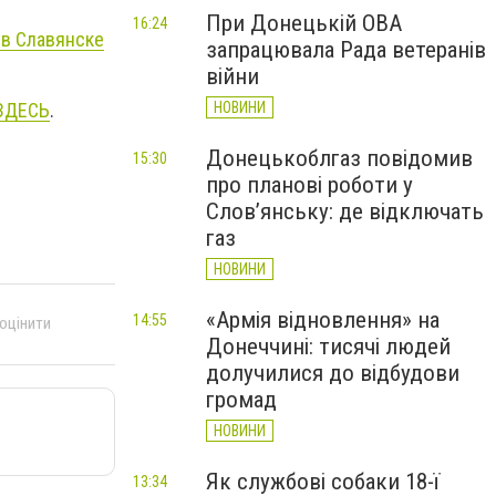
При Донецькій ОВА
16:24
 в Славянске
запрацювала Рада ветеранів
війни
ЗДЕСЬ
.
НОВИНИ
Донецькоблгаз повідомив
15:30
про планові роботи у
Слов’янську: де відключать
газ
НОВИНИ
«Армія відновлення» на
14:55
 оцінити
Донеччині: тисячі людей
долучилися до відбудови
громад
НОВИНИ
Як службові собаки 18-ї
13:34