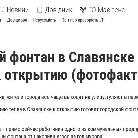
Новини
Довідник
ГО Має сенс
я
Довідкова
Нерухомість
Звіт про прозорість JTI
й фонтан в Славянске
к открытию (фотофакт
а, жители города все чаще выходят на улицу, гуляют в парк
ию тепла в Славянске к открытию готовят городской фонт
е - прямо сейчас работники одного из коммунальных предп
ши фонтана от накопившегося за год мусора.