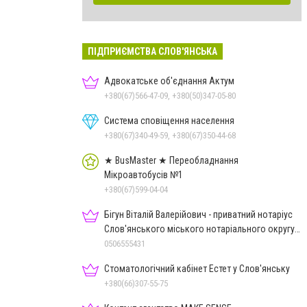
ПІДПРИЄМСТВА СЛОВ'ЯНСЬКА
Адвокатське об'єднання Актум
+380(67)566-47-09, +380(50)347-05-80
Система сповіщення населення
+380(67)340-49-59, +380(67)350-44-68
★ BusMaster ★ Переобладнання
Мікроавтобусів №1
+380(67)599-04-04
Бігун Віталій Валерійович - приватний нотаріус
Слов'янського міського нотаріального округу
Дон.обл.
0506555431
Стоматологічний кабінет Естет у Слов'янську
+380(66)307-55-75