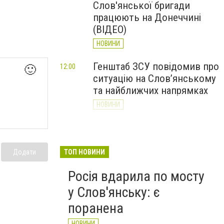
Слов'янської бригади
працюють на Донеччині
(ВІДЕО)
НОВИНИ
Генштаб ЗСУ повідомив про
12:00
🙂
ситуацію на Слов’янському
та найближчих напрямках
НОВИНИ
Слов’янськ обстріляли 13
11:18
разів за добу. Хроніка
великої війни: 7 серпня
Додати
ТОП НОВИНИ
НОВИНИ
Росія вдарила по мосту
у Слов'янську: є
поранена
НОВИНИ