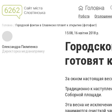
Головна
Робота
Оголошенн
Головна
Городской фонтан в Славянске готовят к открытию (фотофакт)
15:08, 16 квітня 2018 р.
Городско
Олександра Пилипенко
Директорка медіанапрямку
готовят 
За окном настоящая весн
Традиционно к наступлен
Соборной площади.
Эта весна не исключени
занимаются очисткой ча