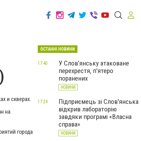
ОСТАННІ НОВИНИ
У Слов’янську атаковане
17:40
перехрестя, п'ятеро
)
поранених
НОВИНИ
ах и скверах.
Підприємець зі Слов'янська
17:24
відкрив лабораторію
ан на
завдяки програмі «Власна
справа»
риятий города
НОВИНИ