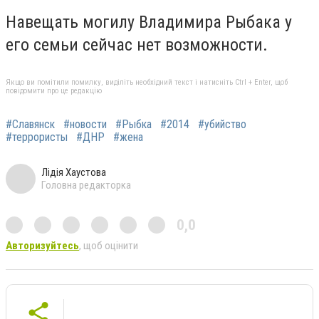
Навещать могилу Владимира Рыбака у
его семьи сейчас нет возможности.
Якщо ви помітили помилку, виділіть необхідний текст і натисніть Ctrl + Enter, щоб
повідомити про це редакцію
#Славянск
#новости
#Рыбка
#2014
#убийство
#террористы
#ДНР
#жена
Лідія Хаустова
Головна редакторка
0,0
Авторизуйтесь
, щоб оцінити