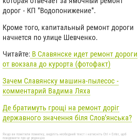
которая отвечает за ямочный ремонт
дорог - КП "Водопонижение".
Кроме того, капитальный ремонт дороги
начнется по улице Шевченко.
Читайте:
В Славянске идет ремонт дороги
от вокзала до курорта (фотофакт)
Зачем Славянску машина-пылесос -
комментарий Вадима Ляха
Де братимуть грощі на ремонт доріг
державного значення біля Слов'янська?
Якщо ви помітили помилку, виділіть необхідний текст і натисніть Ctrl + Enter, щоб
повідомити про це редакцію