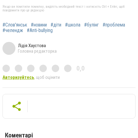
Якщо ви помітили помилку, виділіть необхідний текст і натисніть Ctrl + Enter, щоб
повідомити про це редакцію
#Слов'янськ
#новини
#діти
#школа
#булінг
#проблема
#челендж
#Anti-bullying
Лідія Хаустова
Головна редакторка
0,0
Авторизуйтесь
, щоб оцінити
Коментарі