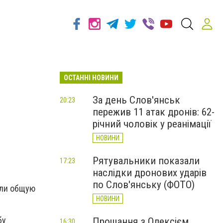
ОСТАННІ НОВИНИ
За день Слов'янськ
20:23
пережив 11 атак дронів: 62-
річний чоловік у реанімації
НОВИНИ
Рятувальники показали
17:23
наслідки дронових ударів
по Слов'янську (ФОТО)
или общую
НОВИНИ
бу
Прощання з Олексієм
16:30