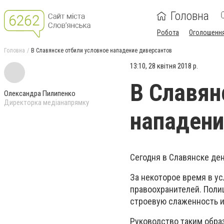
Головна
Робота
Оголошенн
Головна
В Славянске отбили условное нападение диверсантов
13:10, 28 квітня 2018 р.
В Славян
Олександра Пилипенко
Директорка медіанапрямку
нападени
Сегодня в Славянске ден
За некоторое время в у
правоохранителей. Поли
строевую слаженность и
Руководство таким обра