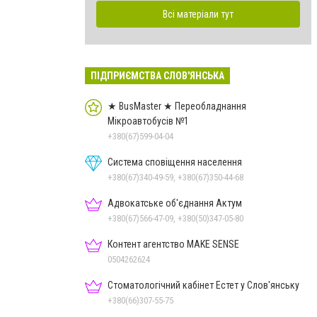
Всі матеріали тут
ПІДПРИЄМСТВА СЛОВ'ЯНСЬКА
★ BusMaster ★ Переобладнання
Мікроавтобусів №1
+380(67)599-04-04
Система сповіщення населення
+380(67)340-49-59, +380(67)350-44-68
Адвокатське об'єднання Актум
+380(67)566-47-09, +380(50)347-05-80
Контент агентство MAKE SENSE
0504262624
Стоматологічний кабінет Естет у Слов'янську
+380(66)307-55-75