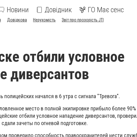
Новини
Довідник
ГО Має сенс
я
Довідкова
Нерухомість
Звіт про прозорість JTI
ске отбили условное
е диверсантов
ь полицейских начался в 6 утра с сигнала "Тревога".
словленное место в полной экипировке прибыло более 90%
цейские отбили условное нападение диверсантов, провер
 сдали зачеты по огневой подготовке.
зом проверило способность правоохранителей нести служ