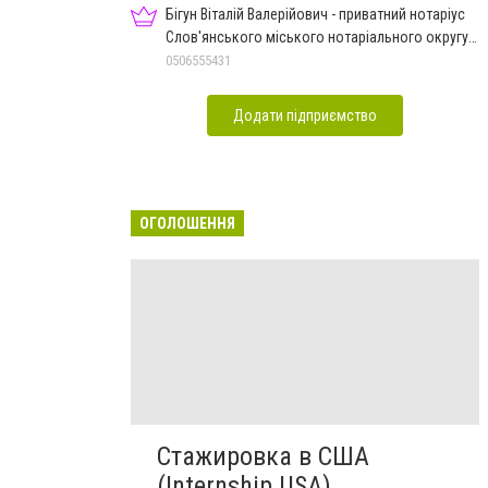
Бігун Віталій Валерійович - приватний нотаріус
Слов'янського міського нотаріального округу
Дон.обл.
0506555431
Додати підприємство
ОГОЛОШЕННЯ
Стажировка в США
(Internship USA)