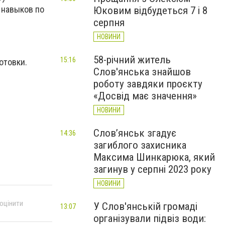
 навыков по
Юковим відбудеться 7 і 8
серпня
НОВИНИ
58-річний житель
15:16
отовки.
Слов'янська знайшов
роботу завдяки проєкту
«Досвід має значення»
НОВИНИ
Слов’янськ згадує
14:36
загиблого захисника
Максима Шинкарюка, який
загинув у серпні 2023 року
НОВИНИ
 оцінити
У Слов'янській громаді
13:07
організували підвіз води: