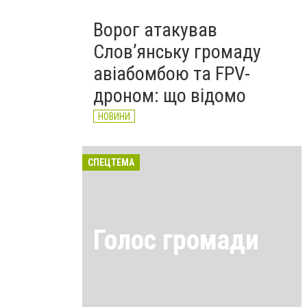
Ворог атакував
Слов’янську громаду
авіабомбою та FPV-
дроном: що відомо
НОВИНИ
СПЕЦТЕМА
Голос громади