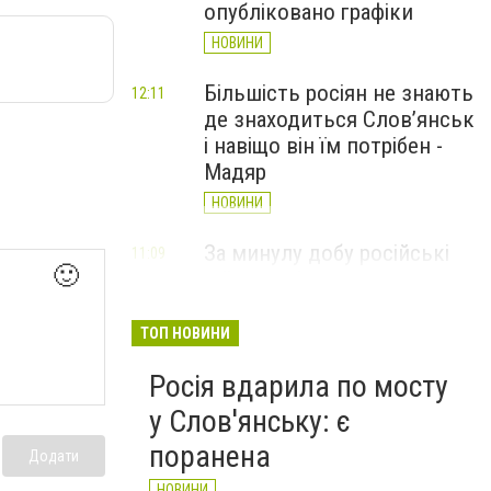
опубліковано графіки
НОВИНИ
Більшість росіян не знають
12:11
де знаходиться Слов’янськ
і навіщо він їм потрібен -
Мадяр
НОВИНИ
За минулу добу російські
11:09
🙂
війська 13 разів атакували
Слов'янськ. Хроніка
великої війни: 6 серпня
ТОП НОВИНИ
НОВИНИ
Росія вдарила по мосту
у Слов'янську: є
поранена
Додати
НОВИНИ