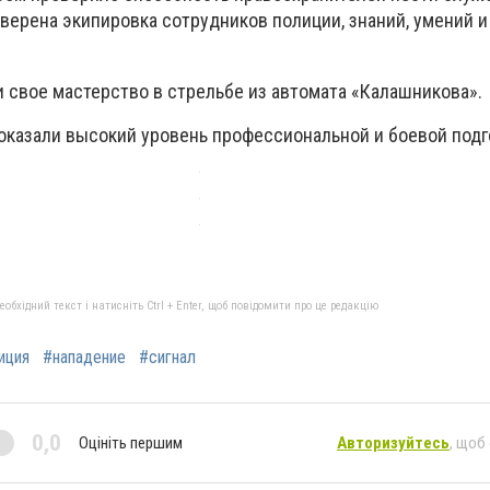
верена экипировка сотрудников полиции, знаний, умений и
 свое мастерство в стрельбе из автомата «Калашникова».
показали высокий уровень профессиональной и боевой подг
бхідний текст і натисніть Ctrl + Enter, щоб повідомити про це редакцію
иция
#нападение
#сигнал
0,0
Оцініть першим
Авторизуйтесь
, щоб