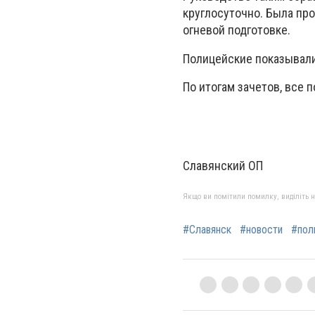
круглосуточно. Была про
огневой подготовке.
Полицейские показывали
По итогам зачетов, все 
Славянский ОП
Якщо ви помітили помилку, виділіть нео
#Славянск
#новости
#пол