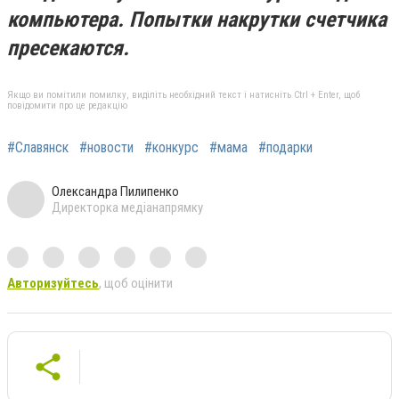
компьютера. Попытки накрутки счетчика
пресекаются.
Якщо ви помітили помилку, виділіть необхідний текст і натисніть Ctrl + Enter, щоб
повідомити про це редакцію
#Славянск
#новости
#конкурс
#мама
#подарки
Олександра Пилипенко
Директорка медіанапрямку
Авторизуйтесь
, щоб оцінити