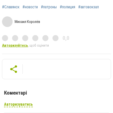
#Славянск
#новости
#патроны
#полиция
#автовокзал
Михаил Королёв
0,0
Авторизуйтесь
, щоб оцінити
Коментарі
Авторизуватись