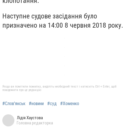
клопотання.
Наступне судове засідання було
призначено на 14:00 8 червня 2018 року.
Якщо ви помітили помилку, виділіть необхідний текст і натисніть Ctrl + Enter, щоб
повідомити про це редакцію
#Слов'янськ
#новини
#суд
#Хоменко
Лідія Хаустова
Головна редакторка