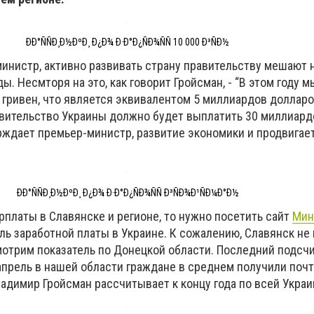
ÐÐ°ÑÑÐ¸Ð½ÐºÐ¸ Ð¿Ð¾ Ð·Ð°Ð¿ÑÐ¾ÑÑ 10 000 Ð³ÑÐ½
министр, активно развивать страну правительству мешают
ы. Несмторя на это, как говорит Гройсман, - “В этом году 
гривен, что является эквивалентом 5 миллиардов долларов
вительство Украины должно будет выплатить 30 миллиард
ерждает премьер-министр, развитие экономики и продвигает
ÐÐ°ÑÑÐ¸Ð½ÐºÐ¸ Ð¿Ð¾ Ð·Ð°Ð¿ÑÐ¾ÑÑ Ð³ÑÐ¾Ð¹ÑÐ¼Ð°Ð½
рплаты в Славянске и регионе, то нужно посетить сайт
Мин
ль заработной платы в Украине. К сожалению, Славянск не
мотрим показатель по Донецкой области. Последний подсч
а апрель в нашей области граждане в среднем получили почт
ладимир Гройсман рассчитывает к концу года по всей Украин