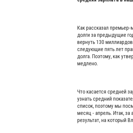
Как рассказал премьер-
долги за предыдущие год
вернуть 130 миллиардов 
следующие пять лет пра
долга. Поэтому, как утв
медлено.
Что касается средней за
узнать средний показате
список, поэтому мы пос
месяц - апрель. Итак, з
результат, на который В