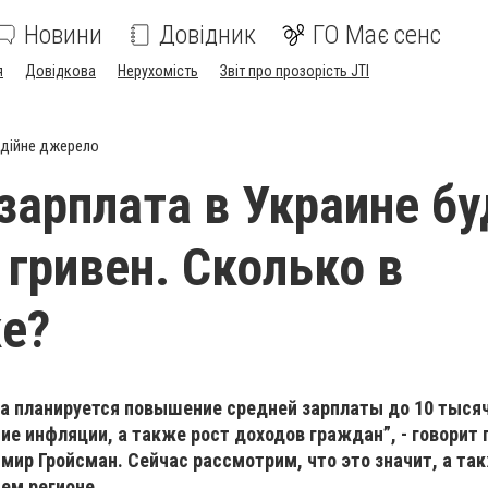
Новини
Довідник
ГО Має сенс
я
Довідкова
Нерухомість
Звіт про прозорість JTI
дійне джерело
зарплата в Украине бу
 гривен. Сколько в
е?
да планируется повышение средней зарплаты до 10 тысяч
е инфляции, а также рост доходов граждан”, - говорит 
ир Гройсман. Сейчас рассмотрим, что это значит, а та
ем регионе.