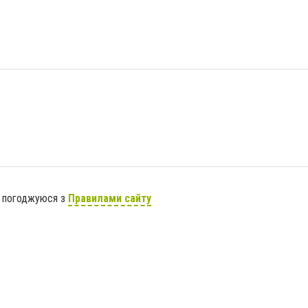
я погоджуюся з
Правилами сайту