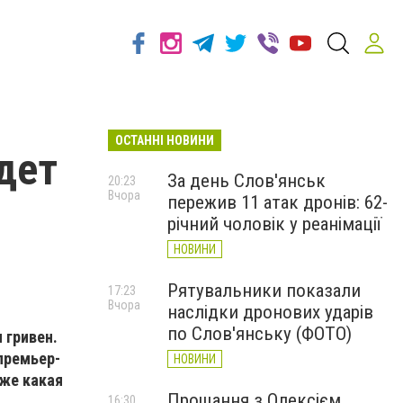
ОСТАННІ НОВИНИ
дет
За день Слов'янськ
20:23
Вчора
пережив 11 атак дронів: 62-
річний чоловік у реанімації
НОВИНИ
Рятувальники показали
17:23
Вчора
наслідки дронових ударів
по Слов'янську (ФОТО)
 гривен.
премьер-
НОВИНИ
кже какая
Прощання з Олексієм
16:30