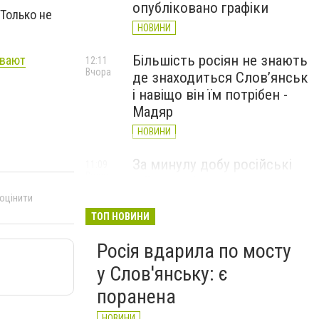
опубліковано графіки
 Только не
НОВИНИ
Більшість росіян не знають
ывают
12:11
Вчора
де знаходиться Слов’янськ
і навіщо він їм потрібен -
Мадяр
НОВИНИ
За минулу добу російські
11:09
Вчора
війська 13 разів атакували
Слов'янськ. Хроніка
 оцінити
великої війни: 6 серпня
ТОП НОВИНИ
НОВИНИ
Росія вдарила по мосту
у Слов'янську: є
поранена
НОВИНИ