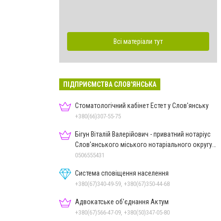
Всі матеріали тут
ПІДПРИЄМСТВА СЛОВ'ЯНСЬКА
Стоматологічний кабінет Естет у Слов'янську
+380(66)307-55-75
Бігун Віталій Валерійович - приватний нотаріус
Слов'янського міського нотаріального округу
Дон.обл.
0506555431
Система сповіщення населення
+380(67)340-49-59, +380(67)350-44-68
Адвокатське об'єднання Актум
+380(67)566-47-09, +380(50)347-05-80