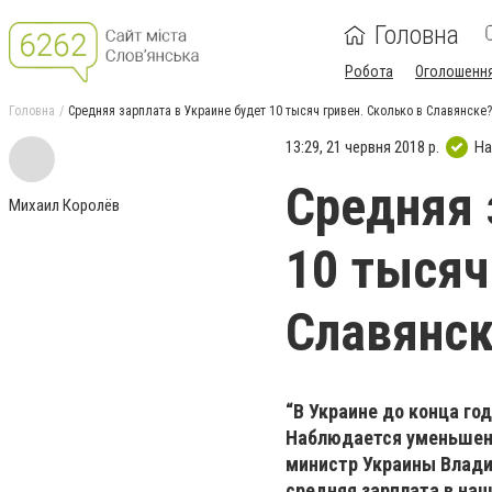
Головна
Робота
Оголошенн
Головна
Средняя зарплата в Украине будет 10 тысяч гривен. Сколько в Славянске?
13:29, 21 червня 2018 р.
На
Средняя 
Михаил Королёв
10 тысяч
Славянск
“В Украине до конца го
Наблюдается уменьшени
министр Украины Владим
средняя зарплата в наш