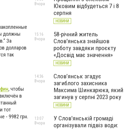
Вчора
Юковим відбудеться 7 і 8
серпня
НОВИНИ
 накопленные
мы должны
58-річний житель
15:16
Вчора
.” За
Слов'янська знайшов
ов долларов
роботу завдяки проєкту
ся так
«Досвід має значення»
НОВИНИ
Слов’янськ згадує
14:36
Вчора
загиблого захисника
фин
, чтобы
Максима Шинкарюка, який
 включён в
загинув у серпні 2023 року
итанный
НОВИНИ
и тот
е - 9982 грн.
У Слов'янській громаді
13:07
Вчора
організували підвіз води: