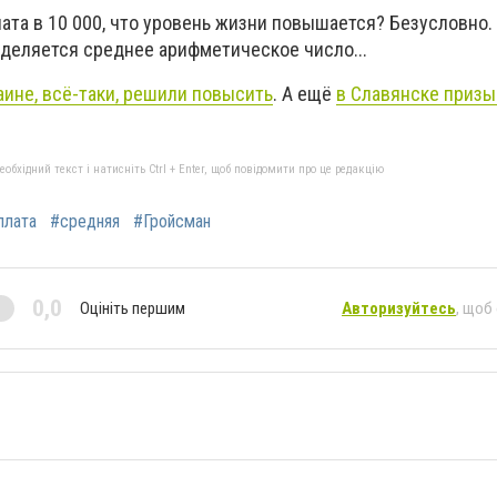
ата в 10 000, что уровень жизни повышается? Безусловно.
еделяется среднее арифметическое число...
аине, всё-таки, решили повысить
. А ещё
в Славянске приз
бхідний текст і натисніть Ctrl + Enter, щоб повідомити про це редакцію
плата
#средняя
#Гройсман
0,0
Оцініть першим
Авторизуйтесь
, щоб