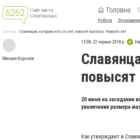
Головна
Робота
Оголошенн
Головна
Славянцам, которым есть сто лет, повысят выплаты. Намного ли?
13:08, 22 червня 2018 р.
На
Славянца
Михаил Королёв
повысят 
20 июня на заседании и
увеличении размера ма
Как утверждают в Славя