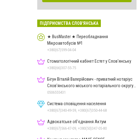
ПІДПРИЄМСТВА СЛОВ'ЯНСЬКА
★ BusMaster ★ Переобладнання
Мікроавтобусів №1
+380(67)599-04-04
Стоматологічний кабінет Естет у Слов'янську
+380(66)307-55-75
Бігун Віталій Валерійович - приватний нотаріус
Слов'янського міського нотаріального округу
Дон.обл.
0506555431
Система сповіщення населення
+380(67)340-49-59, +380(67)350-44-68
Адвокатське об'єднання Актум
+380(67)566-47-09, +380(50)347-05-80