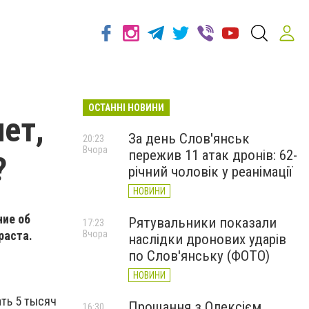
ОСТАННІ НОВИНИ
ет,
За день Слов'янськ
20:23
Вчора
пережив 11 атак дронів: 62-
?
річний чоловік у реанімації
НОВИНИ
ние об
Рятувальники показали
17:23
раста.
Вчора
наслідки дронових ударів
по Слов'янську (ФОТО)
НОВИНИ
ть 5 тысяч
Прощання з Олексієм
16:30