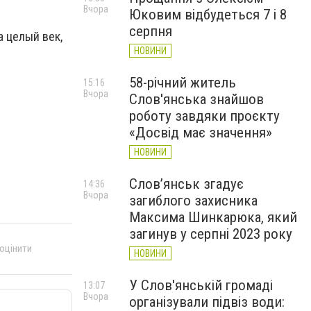
Вчора
Юковим відбудеться 7 і 8
серпня
а целый век,
НОВИНИ
58-річний житель
15:16
Вчора
Слов'янська знайшов
роботу завдяки проєкту
«Досвід має значення»
НОВИНИ
Слов’янськ згадує
14:36
Вчора
загиблого захисника
Максима Шинкарюка, який
загинув у серпні 2023 року
 оцінити
НОВИНИ
У Слов'янській громаді
13:07
Вчора
організували підвіз води: