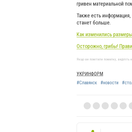
гривен материальной по
Также есть информация, 
станет больше.
Как изменились размеры
Осторожно, грибы! Прав
Якщо ви помітили помилку, виділіть нео
УКРИНФОРМ
#Славянск
#новости
#сто