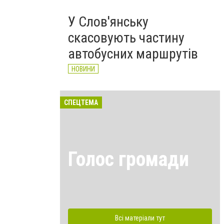
У Слов'янську
скасовують частину
автобусних маршрутів
НОВИНИ
СПЕЦТЕМА
Голос громади
Всі матеріали тут