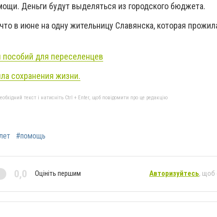
мощи. Деньги будут выделяться из городского бюджета.
что в июне на одну жительницу Славянска, которая прожил
 пособий для переселенцев
ила сохранения жизни.
бхідний текст і натисніть Ctrl + Enter, щоб повідомити про це редакцію
лет
#помощь
0,0
Оцініть першим
Авторизуйтесь
, щоб