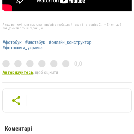
Якщо ви помітили помилку, виділіть необхідний текст і натисніть Ctrl + Enter, щоб
повідомити про це редакцію
#фотобук
#инстабук
#онлайн_конструктор
#фотокнига_украина
0,0
Авторизуйтесь
, щоб оцінити
Коментарі