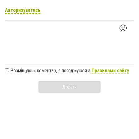
Авторизуватись
🙂
Розміщуючи коментар, я погоджуюся з
Правилами сайту
Додати