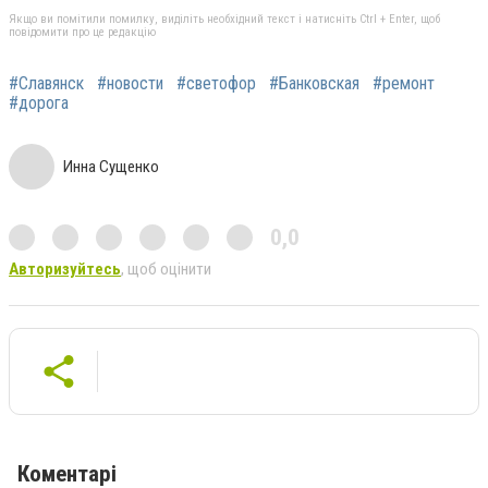
Якщо ви помітили помилку, виділіть необхідний текст і натисніть Ctrl + Enter, щоб
повідомити про це редакцію
#Славянск
#новости
#светофор
#Банковская
#ремонт
#дорога
Инна Сущенко
0,0
Авторизуйтесь
, щоб оцінити
Коментарі