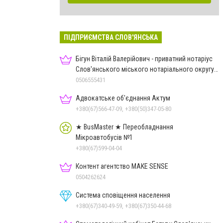
ПІДПРИЄМСТВА СЛОВ'ЯНСЬКА
Бігун Віталій Валерійович - приватний нотаріус
Слов'янського міського нотаріального округу
Дон.обл.
0506555431
Адвокатське об'єднання Актум
+380(67)566-47-09, +380(50)347-05-80
★ BusMaster ★ Переобладнання
Мікроавтобусів №1
+380(67)599-04-04
Контент агентство MAKE SENSE
0504262624
Система сповіщення населення
+380(67)340-49-59, +380(67)350-44-68