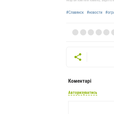
Якщо ви помітили помилку, виділіть нео
#Славянск
#новости
#огр
Коментарі
Авторизуватись