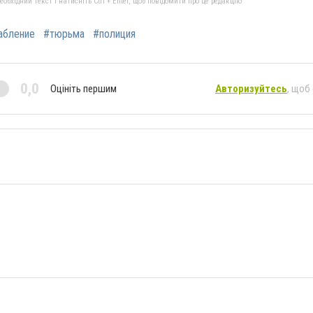
бхідний текст і натисніть Ctrl + Enter, щоб повідомити про це редакцію
абление
#тюрьма
#полиция
0,0
Оцініть першим
Авторизуйтесь
, щоб