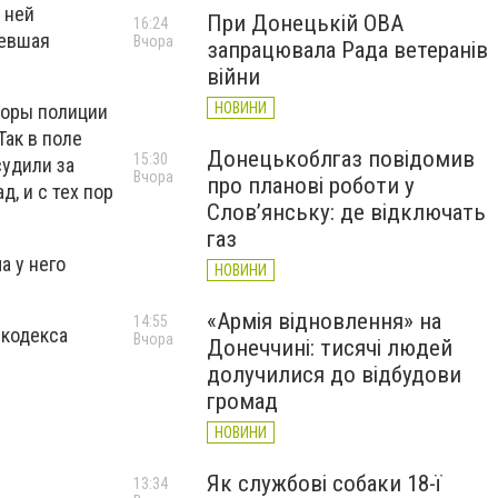
 ней
При Донецькій ОВА
16:24
певшая
Вчора
запрацювала Рада ветеранів
війни
НОВИНИ
торы полиции
Так в поле
Донецькоблгаз повідомив
15:30
судили за
Вчора
про планові роботи у
, и с тех пор
Слов’янську: де відключать
газ
а у него
НОВИНИ
«Армія відновлення» на
14:55
 кодекса
Вчора
Донеччині: тисячі людей
долучилися до відбудови
громад
НОВИНИ
Як службові собаки 18-ї
13:34