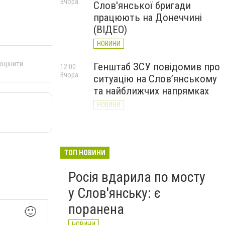
Вчора
Слов'янської бригади
працюють на Донеччині
(ВІДЕО)
НОВИНИ
 оцінити
Генштаб ЗСУ повідомив про
12:00
Вчора
ситуацію на Слов’янському
та найближчих напрямках
НОВИНИ
Слов’янськ обстріляли 13
11:18
Вчора
разів за добу. Хроніка
великої війни: 7 серпня
ТОП НОВИНИ
НОВИНИ
Росія вдарила по мосту
у Слов'янську: є
поранена
🙂
НОВИНИ