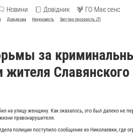
Новини
Довідник
ГО Має сенс
я
Довідкова
Нерухомість
Звіт про прозорість JTI
юрьмы за криминальн
 жителя Славянского
ил на улицу женщину. Как оказалось, это был далеко не п
жизни правонарушителя.
тдела полиции поступило сообщение из Николаевки, где ог