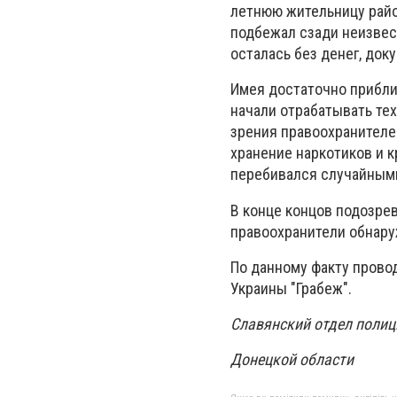
летнюю жительницу район
подбежал сзади неизвес
осталась без денег, док
Имея достаточно прибл
начали отрабатывать тех
зрения правоохранителе
хранение наркотиков и к
перебивался случайными
В конце концов подозрев
правоохранители обнару
По данному факту провод
Украины "Грабеж".
Славянский отдел полиц
Донецкой области