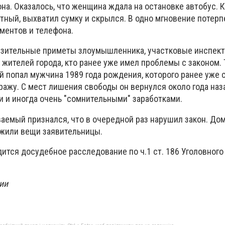
а. Оказалось, что женщина ждала на остановке автобус. К
тный, выхватил сумку и скрылся. В одно мгновение потер
ументов и телефона.
изительные приметы злоумышленника, участковые инспек
 жителей города, кто ранее уже имел проблемы с законом. 
й попал мужчина 1989 года рождения, которого ранее уже 
ражу. С мест лишения свободы он вернулся около года назад
 и иногда очень "сомнительными" заработками.
аемый признался, что в очередной раз нарушил закон. Дом
жили вещи заявительницы.
ится досудебное расследование по ч.1 ст. 186 Уголовного
ии