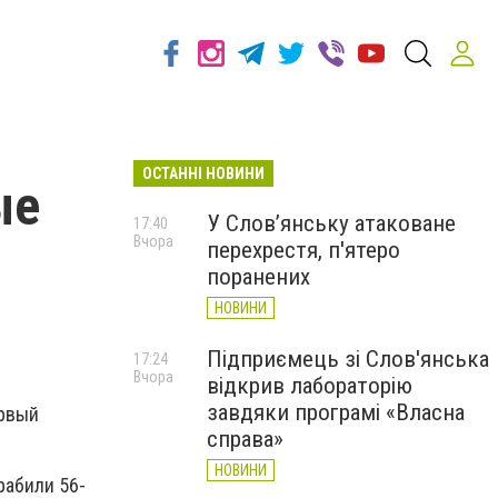
ОСТАННІ НОВИНИ
ые
У Слов’янську атаковане
17:40
Вчора
перехрестя, п'ятеро
поранених
НОВИНИ
Підприємець зі Слов'янська
17:24
Вчора
відкрив лабораторію
завдяки програмі «Власна
ервый
справа»
НОВИНИ
рабили 56-