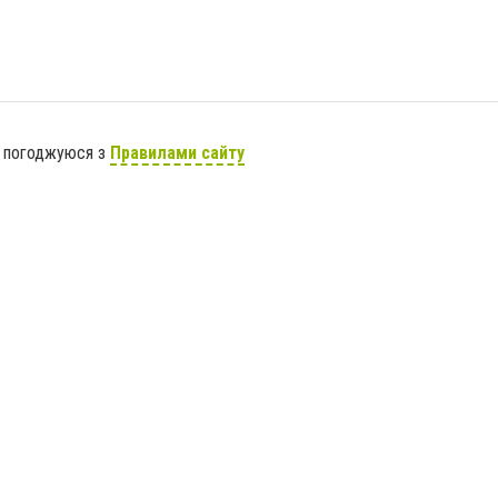
я погоджуюся з
Правилами сайту