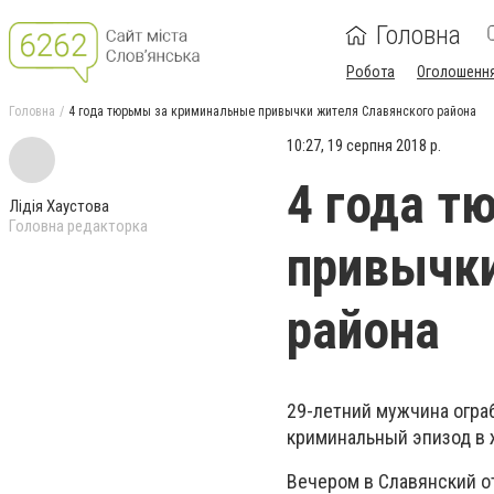
Головна
Робота
Оголошенн
Головна
4 года тюрьмы за криминальные привычки жителя Славянского района
10:27, 19 серпня 2018 р.
4 года т
Лідія Хаустова
Головна редакторка
привычки
района
29-летний мужчина ограб
криминальный эпизод в 
Вечером в Славянский о