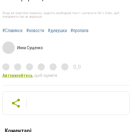
Якщо ви помітили помилку, виділіть необхідний текст і натисніть Ctrl + Enter, щоб
повідомити про це редакцію
#Славянск
#новости
#девушка
#пропала
Инна Сущенко
0,0
Авторизуйтесь
, щоб оцінити
Коментарі