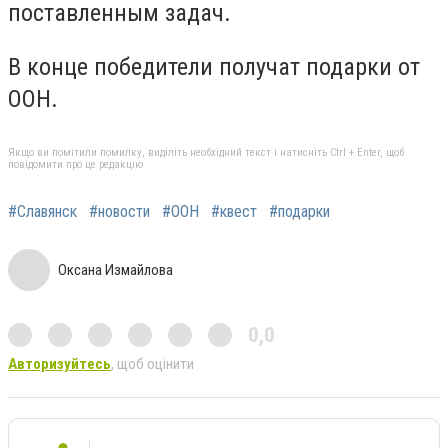
поставленным задач.
В конце победители получат подарки от
ООН.
Якщо ви помітили помилку, виділіть необхідний текст і натисніть Ctrl + Enter, щоб
повідомити про це редакцію
#Славянск
#новости
#ООН
#квест
#подарки
Оксана Измайлова
0,0
Авторизуйтесь
, щоб оцінити