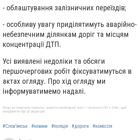
- облаштування залізничних переїздів;
- особливу увагу приділятимуть аварійно-
небезпечним ділянкам доріг та місцям
концентрації ДТП.
Усі виявлені недоліки та обсяги
першочергових робіт фіксуватимуться в
актах огляду. Про хід огляду ми
інформуватимемо надалі.
Якщо ви помітили помилку, виділіть необхідний текст і натисніть Ctrl + Enter, щоб
повідомити про це редакцію
#Слов'янськ
#новини
#поліція
#дороги
#коміссія