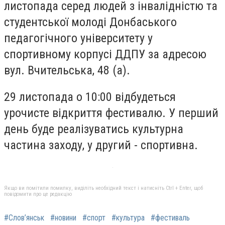
листопада серед людей з інвалідністю та
студентської молоді Донбаського
педагогічного університету у
спортивному корпусі ДДПУ за адресою
вул. Вчительська, 48 (а).
29 листопада о 10:00 відбудеться
урочисте відкриття фестивалю. У перший
день буде реалізуватись культурна
частина заходу, у другий - спортивна.
Якщо ви помітили помилку, виділіть необхідний текст і натисніть Ctrl + Enter, щоб
повідомити про це редакцію
#Слов’янськ
#новини
#спорт
#культура
#фестиваль