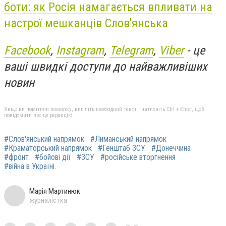
боти: як Росія намагається впливати на
настрої мешканців Слов'янська
Facebook
,
Instagram
,
Telegram
,
Viber
- це
ваші швидкі доступи до найважливіших
новин
Якщо ви помітили помилку, виділіть необхідний текст і натисніть Ctrl + Enter, щоб
повідомити про це редакцію
#Слов'янський напрямок
#Лиманський напрямок
#Краматорський напрямок
#Генштаб ЗСУ
#Донеччина
#фронт
#бойові дії
#ЗСУ
#російське вторгнення
#війна в Україні.
Марія Мартинюк
журналістка