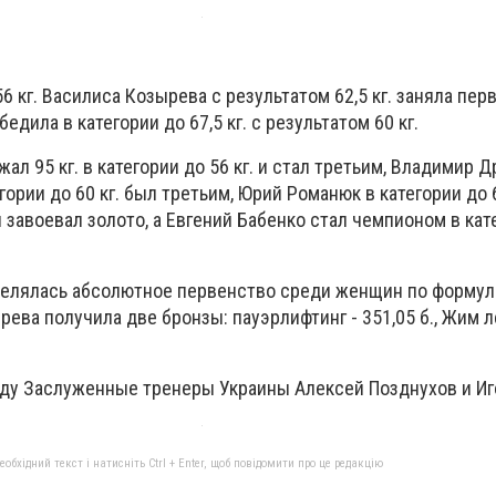
6 кг. Василиса Козырева с результатом 62,5 кг. заняла перв
едила в категории до 67,5 кг. с результатом 60 кг.
л 95 кг. в категории до 56 кг. и стал третьим, Владимир 
егории до 60 кг. был третьим, Юрий Романюк в категории до 6
и завоевал золото, а Евгений Бабенко стал чемпионом в кат
елялась абсолютное первенство среди женщин по формуле
ева получила две бронзы: пауэрлифтинг - 351,05 б., Жим л
ду Заслуженные тренеры Украины Алексей Позднухов и Иг
бхідний текст і натисніть Ctrl + Enter, щоб повідомити про це редакцію