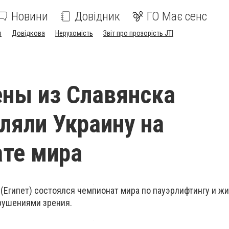
Новини
Довідник
ГО Має сенс
я
Довідкова
Нерухомість
Звіт про прозорість JTI
ны из Славянска
ляли Украину на
те мира
р (Египет) состоялся чемпионат мира по пауэрлифтингу и ж
рушениями зрения.