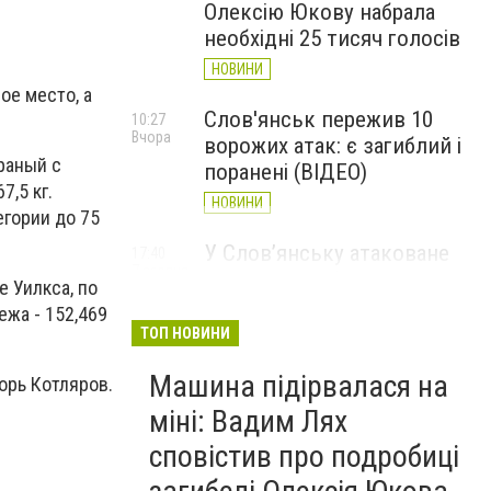
Олексію Юкову набрала
необхідні 25 тисяч голосів
НОВИНИ
ое место, а
Слов'янськ пережив 10
10:27
Вчора
ворожих атак: є загиблий і
Драный с
поранені (ВІДЕО)
7,5 кг.
НОВИНИ
егории до 75
У Слов’янську атаковане
17:40
7 серпня
перехрестя, п'ятеро
 Уилкса, по
поранених
ежа - 152,469
ТОП НОВИНИ
НОВИНИ
Машина підірвалася на
орь Котляров.
міні: Вадим Лях
сповістив про подробиці