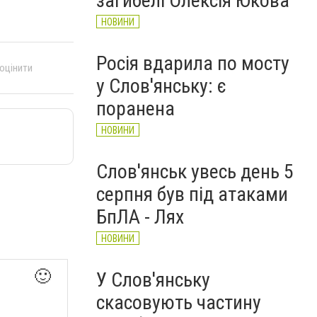
загибелі Олексія Юкова
НОВИНИ
Росія вдарила по мосту
 оцінити
у Слов'янську: є
поранена
НОВИНИ
Слов'янськ увесь день 5
серпня був під атаками
БпЛА - Лях
НОВИНИ
🙂
У Слов'янську
скасовують частину