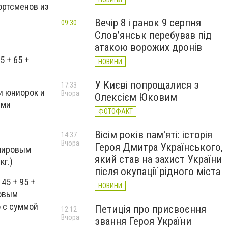
ортсменов из
Вечір 8 і ранок 9 серпня
09:30
Слов’янськ перебував під
атакою ворожих дронів
5 + 65 +
НОВИНИ
У Києві попрощалися з
17:33
ди юниорок и
Вчора
Олексієм Юковим
ыми
ФОТОФАКТ
Вісім років пам'яті: історія
14:37
Вчора
Героя Дмитра Українського,
 мировым
який став на захист України
кг.)
після окупації рідного міста
45 + 95 +
НОВИНИ
ровым
о с суммой
Петиція про присвоєння
12:12
Вчора
звання Героя України