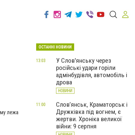
ОСТАННІ НОВИНИ
У Слов'янську через
13:03
російські удари горіли
адмінбудівля, автомобіль і
дрова
НОВИНИ
Слов’янськ, Краматорськ і
11:00
Дружківка під вогнем, є
иму лежа
жертви. Хроніка великої
війни: 9 серпня
НОВИНИ