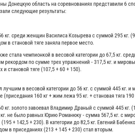
ины Донецкую область на соревнованиях представили 6 сп
азали следующие результаты:
56 кг. среди женщин Василиса Козырева с суммой 295 кг. (9
ом в становой тяге заняла первое место.
же стала чемпионкой в ​​весовой категории до 67,5 кг. сре
м рекордом по сумме трех упражнений - 317,5 кг. и миров
и становой тяге (107,5 + 60 + 150).
лучшим в весовой категории до 56 кг. с суммой 445 кг. и
 (приседания 160 кг + жим лежа 95 кг. + становая тяга 190 
0 кг. золото завоевал Владимир Драный с суммой 445 кг. (1
5 кг. не было равных Юрию Романюку - сумма 567,5 кг. с ми
195 + 142,5 + 230). В категории до 82,5 кг. Евгений Бабенк
дом в приседаниях (213 + 145 + 230) стал вторым.