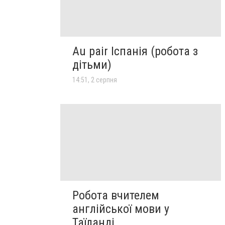
Au pair Іспанія (робота з
дітьми)
14:51, 2 серпня
Робота вчителем
англійської мови у
Таїланді