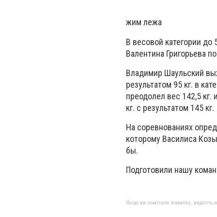
жим лежа
В весовой категории до 5
Валентина Григорьева поб
Владимир Шаульский выжа
результатом 95 кг. в кат
преодолел вес 142,5 кг. 
кг. с результатом 145 кг.
На соревнованиях опред
которому Василиса Козыр
бы.
Подготовили нашу коман
Якщо ви помітили помилку, виділіть нео