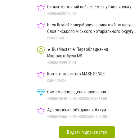
Стоматологічний кабінет Естет у Слов'янську
+380(66)307-55-75
Бігун Віталій Валерійович - приватний нотаріус
Слов'янського міського нотаріального округу
Дон.обл.
0506555431
★ BusMaster ★ Переобладнання
Мікроавтобусів №1
+380(67)599-04-04
Контент агентство MAKE SENSE
0504262624
Система сповіщення населення
+380(67)340-49-59, +380(67)350-44-68
Адвокатське об'єднання Актум
+380(67)566-47-09, +380(50)347-05-80
Додати підприємство