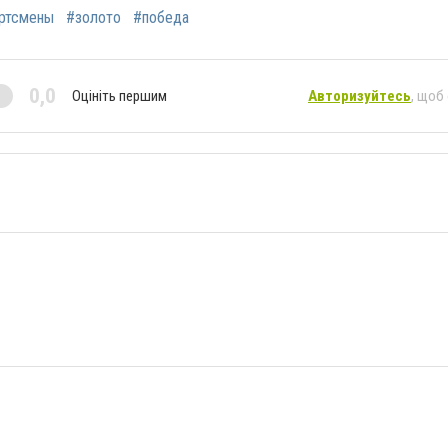
ртсмены
#золото
#победа
0,0
Оцініть першим
Авторизуйтесь
, щоб